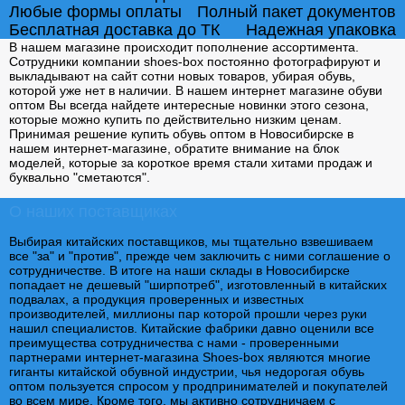
Любые формы оплаты
Полный пакет документов
Бесплатная доставка до ТК
Надежная упаковка
В нашем магазине происходит пополнение ассортимента.
Сотрудники компании shoes-box постоянно фотографируют и
выкладывают на сайт сотни новых товаров, убирая обувь,
которой уже нет в наличии. В нашем интернет магазине обуви
оптом Вы всегда найдете интересные новинки этого сезона,
которые можно купить по действительно низким ценам.
Принимая решение купить обувь оптом в Новосибирске в
нашем интернет-магазине, обратите внимание на блок
моделей, которые за короткое время стали хитами продаж и
буквально "сметаются".
О наших поставщиках
Выбирая китайских поставщиков, мы тщательно взвешиваем
все "за" и "против", прежде чем заключить с ними соглашение о
сотрудничестве. В итоге на наши склады в Новосибирске
попадает не дешевый "ширпотреб", изготовленный в китайских
подвалах, а продукция проверенных и известных
производителей, миллионы пар которой прошли через руки
нашил специалистов. Китайские фабрики давно оценили все
преимущества сотрудничества с нами - проверенными
партнерами интернет-магазина Shoes-box являются многие
гиганты китайской обувной индустрии, чья недорогая обувь
оптом пользуется спросом у продпринимателей и покупателей
во всем мире. Кроме того, мы активно сотрудничаем с