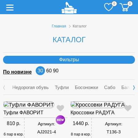
0
0
Главная
Каталог
КАТАЛОГ
Фильтры
30
60
90
По новизне
Недорогая обувь
Туфли
Босоножки
Сабо
Балетк
Туфли ФАВОРИТ
Кроссовки РАДУГА
810 р.
1440 р.
Артикул:
Артикул:
AJ2021-4
T136-3
6 пар в кор.
8 пар в кор.