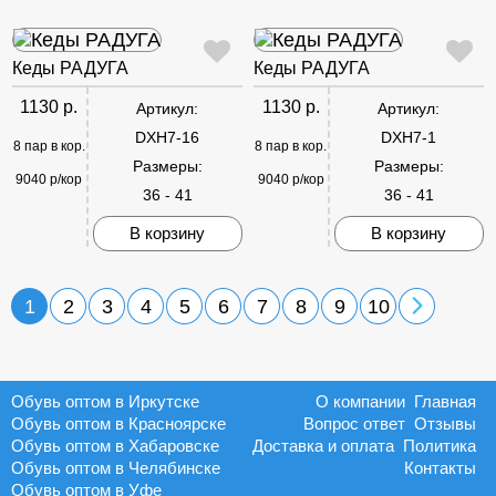
Кеды РАДУГА
Кеды РАДУГА
1130 р.
1130 р.
Артикул:
Артикул:
DXH7-16
DXH7-1
8 пар в кор.
8 пар в кор.
Размеры:
Размеры:
9040 р/кор
9040 р/кор
36 - 41
36 - 41
В корзину
В корзину
1
2
3
4
5
6
7
8
9
10
Обувь оптом в Иркутске
О компании
Главная
Обувь оптом в Красноярске
Вопрос ответ
Отзывы
Обувь оптом в Хабаровске
Доставка и оплата
Политика
Обувь оптом в Челябинске
Контакты
Обувь оптом в Уфе