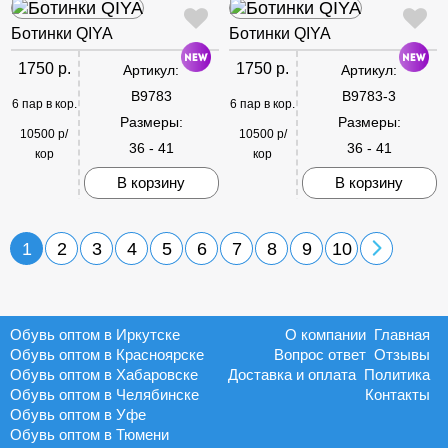
Ботинки QIYA
Ботинки QIYA
1750 р.
1750 р.
Артикул:
Артикул:
B9783
B9783-3
6 пар в кор.
6 пар в кор.
Размеры:
Размеры:
10500 р/
10500 р/
36 - 41
36 - 41
кор
кор
В корзину
В корзину
1
2
3
4
5
6
7
8
9
10
Обувь оптом в Иркутске
О компании
Главная
Обувь оптом в Красноярске
Вопрос ответ
Отзывы
Обувь оптом в Хабаровске
Доставка и оплата
Политика
Обувь оптом в Челябинске
Контакты
Обувь оптом в Уфе
Обувь оптом в Тюмени