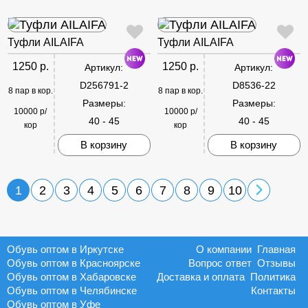
Туфли AILAIFA
Туфли AILAIFA
1250 р.
1250 р.
Артикул:
Артикул:
D256791-2
D8536-22
8 пар в кор.
8 пар в кор.
Размеры:
Размеры:
10000 р/
10000 р/
40 - 45
40 - 45
кор
кор
В корзину
В корзину
1
2
3
4
5
6
7
8
9
10
Обувь оптом в Иркутске
О компании
Главная
Обувь оптом в Красноярске
Вопрос ответ
Отзывы
Обувь оптом в Хабаровске
Доставка и оплата
Политика
Обувь оптом в Челябинске
Контакты
Обувь оптом в Уфе