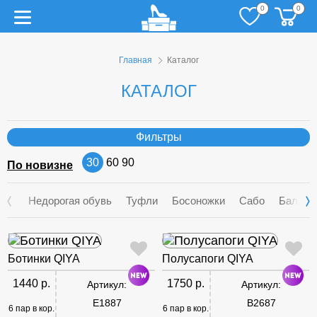
0
0
Главная
Каталог
КАТАЛОГ
Фильтры
30
60
90
По новизне
Недорогая обувь
Туфли
Босоножки
Сабо
Балетк
Ботинки QIYA
Полусапоги QIYA
1440 р.
1750 р.
Артикул:
Артикул:
E1887
B2687
6 пар в кор.
6 пар в кор.