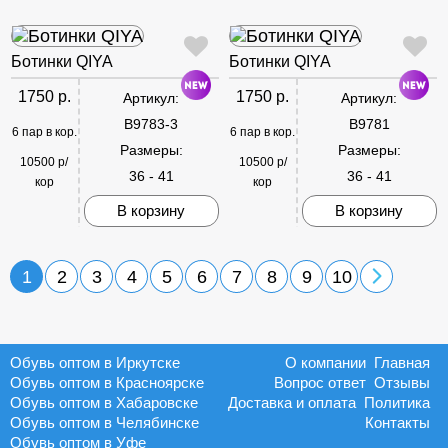
Ботинки QIYA
Ботинки QIYA
1750 р.
1750 р.
Артикул:
Артикул:
B9783-3
B9781
6 пар в кор.
6 пар в кор.
Размеры:
Размеры:
10500 р/
10500 р/
36 - 41
36 - 41
кор
кор
В корзину
В корзину
1
2
3
4
5
6
7
8
9
10
Обувь оптом в Иркутске
О компании
Главная
Обувь оптом в Красноярске
Вопрос ответ
Отзывы
Обувь оптом в Хабаровске
Доставка и оплата
Политика
Обувь оптом в Челябинске
Контакты
Обувь оптом в Уфе