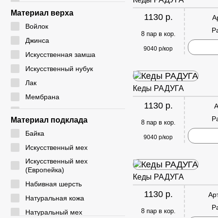
24 - 28
CM
Материал верха
1130 р.
А
24 - 29
CYCY
Войлок
Р
25 - 30
8 пар в кор.
DADA
Джинса
26 - 30
9040 р/кор
DICNI
Искусственная замша
26 - 31
DINO ALBAT
Искусственный нубук
27 - 32
DUOLE
Лак
Кеды РАДУГА
28 - 32
EIE
Мембрана
28 - 33
1130 р.
А
ELENA
Натуральная замша
29 - 33
Р
Материал подклада
8 пар в кор.
EX-TIM
Натуральная кожа
29 - 36
Байка
FAFALA
9040 р/кор
Плащевка
30 - 35
Искусственный мех
FASHION
Резина
30 - 37
Искусственный мех
G. ROSE
Резинка
(Европейка)
31 - 35
Кеды РАДУГА
GIALAS
Текстиль
Набивная шерсть
31 - 36
1130 р.
GOGC
Ар
ЭВА
Натуральная кожа
31 - 37
Р
GUOQISONG
Экокожа
8 пар в кор.
Натуральный мех
31 - 38