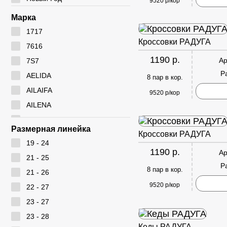
9520 р/кор
Марка
1717
Кроссовки РАДУГА
7616
1190 р.
Ар
7S7
Р
AELIDA
8 пар в кор.
AILAIFA
9520 р/кор
AILENA
Ameiyida
Размерная линейка
Кроссовки РАДУГА
AOWEI
19 - 24
ARYAN
1190 р.
Ар
21 - 25
BEIWEISI
Р
8 пар в кор.
21 - 26
BUDESI
9520 р/кор
22 - 27
CADIMILO
23 - 27
CAILASTE
23 - 28
CITY BISMA
Кеды РАДУГА