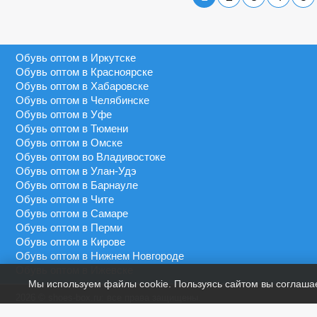
Серебряный
40 - 45
MEDANNA
Серый
40 - 46
MEIDA
Синий
41 - 43
Обувь оптом в Иркутске
MEIGIANNAS
Сиреневый
41 - 45
Обувь оптом в Красноярске
MEKO MELO
Темно-синий
Обувь оптом в Хабаровске
41 - 46
MIMOER
Обувь оптом в Челябинске
Фиолетовый
45 - 50
Обувь оптом в Уфе
MOLO
Черный
Обувь оптом в Тюмени
46 - 48
MOMOTARI
Обувь оптом в Омске
46 - 49
Обувь оптом во Владивостоке
NASIMUDA
Обувь оптом в Улан-Удэ
46 - 50
NICOLETTA
Обувь оптом в Барнауле
Обувь оптом в Чите
OLADI
Обувь оптом в Самаре
OLIPAS
Обувь оптом в Перми
Обувь оптом в Кирове
PALIAMENT
Обувь оптом в Нижнем Новгороде
QIYA
Обувь оптом в Ижевске
Мы используем файлы cookie. Пользуясь сайтом вы соглаша
S&L
2026 © shoes-box.ru: все права защищены.
SAIJUN
Предложение не является публичной офертой.