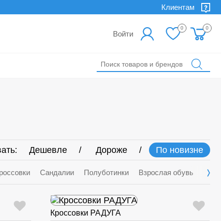
Клиентам
0
0
Войти
ать:
Дешевле
Дороже
По новизне
россовки
Сандалии
Полуботинки
Взрослая обувь
Деми
Кроссовки РАДУГА