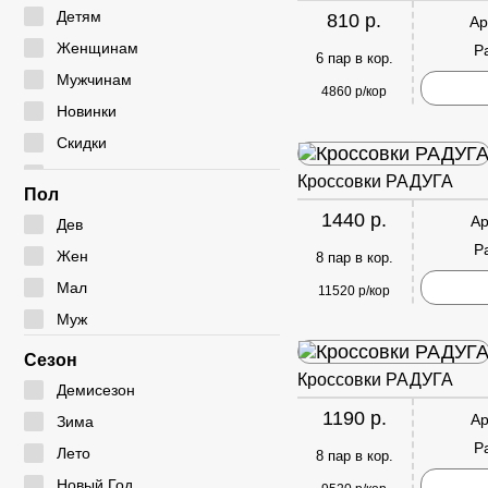
Мокасины
Туфли
Угги
Детям
810 р.
Ар
Полуботинки
Дутики
Женщинам
Р
6 пар в кор.
Сабо
Ботфорты
Мужчинам
4860 р/кор
Сандалии
Новинки
Скидки
Сумки
Кроссовки РАДУГА
Пол
1440 р.
Ар
Дев
Р
Жен
8 пар в кор.
Мал
11520 р/кор
Муж
Сезон
Кроссовки РАДУГА
Демисезон
1190 р.
Ар
Зима
Р
Лето
8 пар в кор.
Новый Год