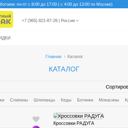
отаем: пн-пт c 8:00 до 17:00 ( с 4:00 до 13:00 по Москве)
+7 (965) 821-87-28
|
Россия
ИДКИ
Главная
Каталог
КАТАЛОГ
Сортиров
ки
Слипоны
Шлепанцы
Кеды
Ботинки
Мокасины
К
Кроссовки РАДУГА