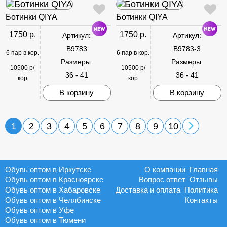
Ботинки QIYA
Ботинки QIYA
1750 р.
1750 р.
Артикул:
Артикул:
B9783
B9783-3
6 пар в кор.
6 пар в кор.
Размеры:
Размеры:
10500 р/
10500 р/
36 - 41
36 - 41
кор
кор
В корзину
В корзину
1
2
3
4
5
6
7
8
9
10
Обувь оптом в Иркутске
О компании
Главная
Обувь оптом в Красноярске
Вопрос ответ
Отзывы
Обувь оптом в Хабаровске
Доставка и оплата
Политика
Обувь оптом в Челябинске
Контакты
Обувь оптом в Уфе
Обувь оптом в Тюмени