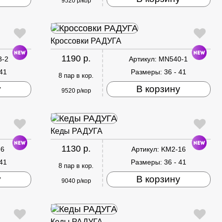
9520 р/кор
Кроссовки РАДУГА
1190 р.
3-2
Артикул:
MN540-1
 41
Размеры:
36 - 41
8 пар в кор.
у
В корзину
9520 р/кор
Кеды РАДУГА
1130 р.
-6
Артикул:
KM2-16
 41
Размеры:
36 - 41
8 пар в кор.
у
В корзину
9040 р/кор
Кеды РАДУГА