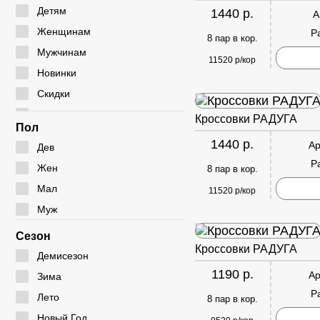
Мокасины
Туфли
Угги
Детям
1440 р.
А
Полуботинки
Дутики
Женщинам
Р
8 пар в кор.
Сабо
Ботфорты
Мужчинам
11520 р/кор
Сандалии
Новинки
Скидки
Сумки
Кроссовки РАДУГА
Пол
1440 р.
Ар
Дев
Р
Жен
8 пар в кор.
Мал
11520 р/кор
Муж
Сезон
Кроссовки РАДУГА
Демисезон
1190 р.
Ар
Зима
Р
Лето
8 пар в кор.
Новый Год