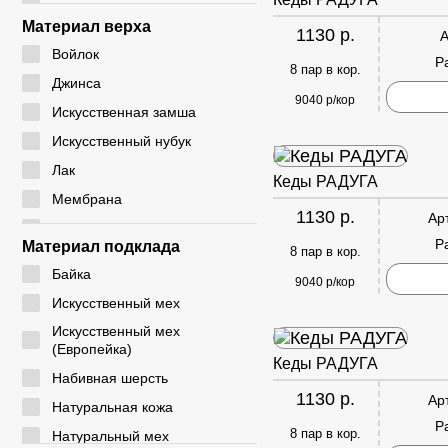
24 - 28
CM
Материал верха
1130 р.
А
24 - 29
CYCY
Войлок
Р
25 - 30
8 пар в кор.
DADA
Джинса
26 - 30
9040 р/кор
DICNI
Искусственная замша
26 - 31
DINO ALBAT
Искусственный нубук
27 - 32
DUOLE
Лак
Кеды РАДУГА
28 - 32
EIE
Мембрана
28 - 33
1130 р.
Ар
ELENA
Натуральная замша
29 - 33
Р
Материал подклада
8 пар в кор.
EX-TIM
Натуральная кожа
29 - 36
Байка
FAFALA
9040 р/кор
Плащевка
30 - 35
Искусственный мех
FASHION
Резина
30 - 37
Искусственный мех
G. ROSE
Резинка
(Европейка)
31 - 35
Кеды РАДУГА
GIALAS
Текстиль
Набивная шерсть
31 - 36
1130 р.
GOGC
Ар
ЭВА
Натуральная кожа
31 - 37
Р
GUOQISONG
Экокожа
8 пар в кор.
Натуральный мех
31 - 38