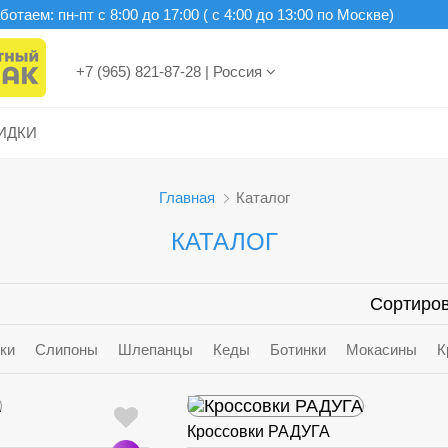
отаем: пн-пт c 8:00 до 17:00 ( с 4:00 до 13:00 по Москве)
+7 (965) 821-87-28
|
Россия
ИДКИ
Главная
Каталог
КАТАЛОГ
Сортиров
ки
Слипоны
Шлепанцы
Кеды
Ботинки
Мокасины
К
Кроссовки РАДУГА