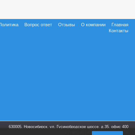
Политика
Вопрос ответ
Отзывы
О компании
Главная
Контакты
630005, Новосибирск, ул. Гусинобродское шоссе, д.35, офис 400
+7 (965) 821-87-28
пн-пт. 9:00-18:00