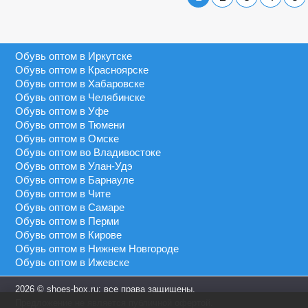
Серебряный
40 - 45
MEDANNA
Серый
40 - 46
MEIDA
Синий
41 - 43
Обувь оптом в Иркутске
MEIGIANNAS
Сиреневый
41 - 45
Обувь оптом в Красноярске
MEKO MELO
Темно-синий
Обувь оптом в Хабаровске
41 - 46
MIMOER
Обувь оптом в Челябинске
Фиолетовый
45 - 50
Обувь оптом в Уфе
MOLO
Черный
Обувь оптом в Тюмени
46 - 48
MOMOTARI
Обувь оптом в Омске
46 - 49
Обувь оптом во Владивостоке
NASIMUDA
Обувь оптом в Улан-Удэ
46 - 50
NICOLETTA
Обувь оптом в Барнауле
Обувь оптом в Чите
OLADI
Обувь оптом в Самаре
OLIPAS
Обувь оптом в Перми
Обувь оптом в Кирове
PALIAMENT
Обувь оптом в Нижнем Новгороде
QIYA
Обувь оптом в Ижевске
S&L
2026 © shoes-box.ru: все права защищены.
SAIJUN
Предложение не является публичной офертой.