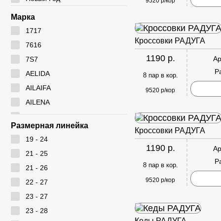
9520 р/кор
Марка
1717
Кроссовки РАДУГА
7616
1190 р.
Ар
7S7
Р
AELIDA
8 пар в кор.
AILAIFA
9520 р/кор
AILENA
Ameiyida
Размерная линейка
Кроссовки РАДУГА
AOWEI
19 - 24
ARYAN
1190 р.
Ар
21 - 25
BEIWEISI
Р
8 пар в кор.
21 - 26
BUDESI
9520 р/кор
22 - 27
CADIMILO
23 - 27
CAILASTE
23 - 28
CITY BISMA
Кеды РАДУГА