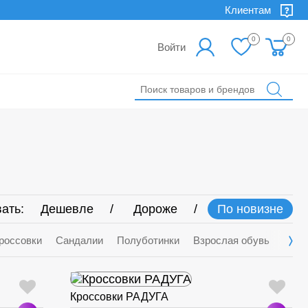
Клиентам
0
0
Войти
ать:
Дешевле
Дороже
По новизне
россовки
Сандалии
Полуботинки
Взрослая обувь
Деми
Кроссовки РАДУГА