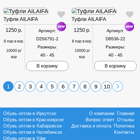
Туфли AILAIFA
Туфли AILAIFA
1250 р.
1250 р.
Артикул:
Артикул:
D256791-2
D8536-22
8 пар в кор.
8 пар в кор.
Размеры:
Размеры:
10000 р/
10000 р/
40 - 45
40 - 45
кор
кор
В корзину
В корзину
1
2
3
4
5
6
7
8
9
10
Обувь оптом в Иркутске
О компании
Главная
Обувь оптом в Красноярске
Вопрос ответ
Отзывы
Обувь оптом в Хабаровске
Доставка и оплата
Политика
Обувь оптом в Челябинске
Контакты
Обувь оптом в Уфе