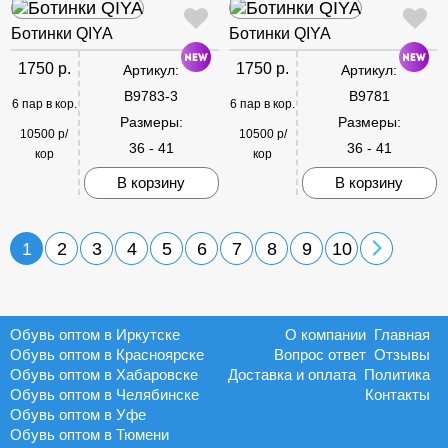
Ботинки QIYA
Ботинки QIYA
1750 р.
1750 р.
Артикул:
Артикул:
B9783-3
B9781
6 пар в кор.
6 пар в кор.
Размеры:
Размеры:
10500 р/
10500 р/
36 - 41
36 - 41
кор
кор
В корзину
В корзину
1
2
3
4
5
6
7
8
9
10
Обувь оптом в Иркутске
О компании
Главная
Обувь оптом в Красноярске
Вопрос ответ
Отзывы
Обувь оптом в Хабаровске
Доставка и оплата
Политика
Обувь оптом в Челябинске
Контакты
Обувь оптом в Уфе
Обувь оптом в Тюмени