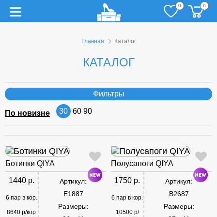
0
0
Главная
Каталог
КАТАЛОГ
Фильтры
30
60
90
По новизне
Ботинки QIYA
Полусапоги QIYA
1440 р.
1750 р.
Артикул:
Артикул:
E1887
B2687
6 пар в кор.
6 пар в кор.
Размеры:
Размеры:
8640 р/кор
10500 р/