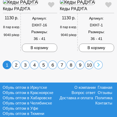
Кеды РАДУГА
Кеды РАДУГА
1130 р.
1130 р.
Артикул:
Артикул:
DXH7-16
DXH7-1
8 пар в кор.
8 пар в кор.
Размеры:
Размеры:
9040 р/кор
9040 р/кор
36 - 41
36 - 41
В корзину
В корзину
1
2
3
4
5
6
7
8
9
10
Обувь оптом в Иркутске
О компании
Главная
Обувь оптом в Красноярске
Вопрос ответ
Отзывы
Обувь оптом в Хабаровске
Доставка и оплата
Политика
Обувь оптом в Челябинске
Контакты
Обувь оптом в Уфе
Обувь оптом в Тюмени