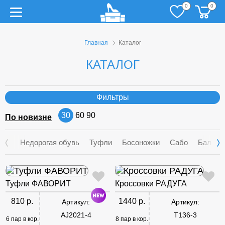
0
0
Главная
Каталог
КАТАЛОГ
Фильтры
30
60
90
По новизне
Недорогая обувь
Туфли
Босоножки
Сабо
Балетк
Туфли ФАВОРИТ
Кроссовки РАДУГА
810 р.
1440 р.
Артикул:
Артикул:
AJ2021-4
T136-3
6 пар в кор.
8 пар в кор.