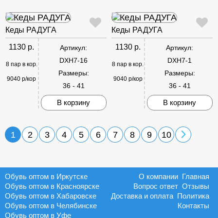
Кеды РАДУГА
Кеды РАДУГА
1130 р.
1130 р.
Артикул:
Артикул:
DXH7-16
DXH7-1
8 пар в кор.
8 пар в кор.
Размеры:
Размеры:
9040 р/кор
9040 р/кор
36 - 41
36 - 41
В корзину
В корзину
1
2
3
4
5
6
7
8
9
10
Обувь оптом в Иркутске
О компании
Главная
Обувь оптом в Красноярске
Вопрос ответ
Отзывы
Обувь оптом в Хабаровске
Доставка и оплата
Политика
Обувь оптом в Челябинске
Контакты
Обувь оптом в Уфе