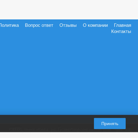
Политика
Вопрос ответ
Отзывы
О компании
Главная
Контакты
Принять
630005, Новосибирск, ул. Гусинобродское шоссе, д.35, офис 400
+7 (965) 821-87-28
пн-пт. 9:00-18:00