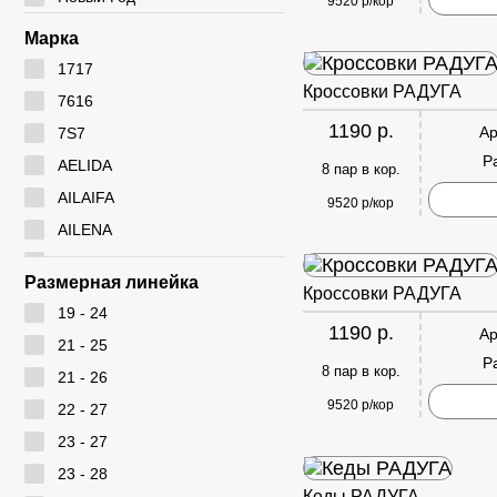
9520 р/кор
Марка
1717
Кроссовки РАДУГА
7616
1190 р.
Ар
7S7
Р
AELIDA
8 пар в кор.
AILAIFA
9520 р/кор
AILENA
Ameiyida
Размерная линейка
Кроссовки РАДУГА
AOWEI
19 - 24
ARYAN
1190 р.
Ар
21 - 25
BEIWEISI
Р
8 пар в кор.
21 - 26
BUDESI
9520 р/кор
22 - 27
CADIMILO
23 - 27
CAILASTE
23 - 28
CITY BISMA
Кеды РАДУГА