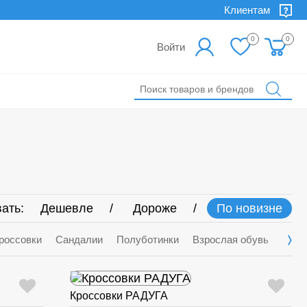
Клиентам
0
0
Войти
ать:
Дешевле
Дороже
По новизне
россовки
Сандалии
Полуботинки
Взрослая обувь
Деми
Кроссовки РАДУГА