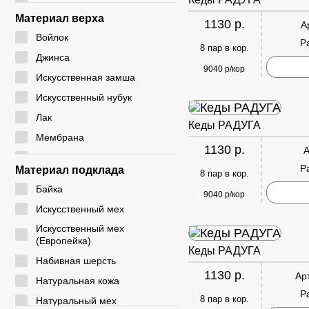
24 - 28
CM
Материал верха
1130 р.
А
24 - 29
CYCY
Войлок
Р
25 - 30
8 пар в кор.
DADA
Джинса
26 - 30
9040 р/кор
DICNI
Искусственная замша
26 - 31
DINO ALBAT
Искусственный нубук
27 - 32
DUOLE
Лак
Кеды РАДУГА
28 - 32
EIE
Мембрана
28 - 33
1130 р.
А
ELENA
Натуральная замша
29 - 33
Р
Материал подклада
8 пар в кор.
EX-TIM
Натуральная кожа
29 - 36
Байка
FAFALA
9040 р/кор
Плащевка
30 - 35
Искусственный мех
FASHION
Резина
30 - 37
Искусственный мех
G. ROSE
Резинка
(Европейка)
31 - 35
Кеды РАДУГА
GIALAS
Текстиль
Набивная шерсть
31 - 36
1130 р.
GOGC
Ар
ЭВА
Натуральная кожа
31 - 37
Р
GUOQISONG
Экокожа
8 пар в кор.
Натуральный мех
31 - 38