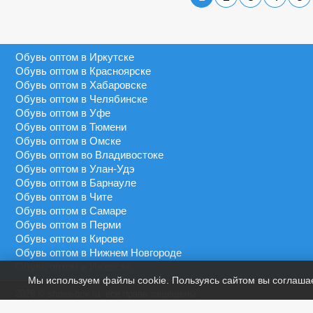
Серебряный
40 - 45
MEDANNA
Серый
40 - 46
MEIDA
Синий
41 - 43
Обувь оптом в Иркутске
MEIGIANNAS
Сиреневый
41 - 45
Обувь оптом в Красноярске
MEKO MELO
Темно-синий
Обувь оптом в Хабаровске
41 - 46
MIMOER
Обувь оптом в Челябинске
Фиолетовый
45 - 50
Обувь оптом в Уфе
MOLO
Черный
Обувь оптом в Тюмени
46 - 48
MOMOTARI
Обувь оптом в Омске
46 - 49
Обувь оптом во Владивостоке
NASIMUDA
Обувь оптом в Улан-Удэ
46 - 50
NICOLETTA
Обувь оптом в Барнауле
Обувь оптом в Чите
OLADI
Обувь оптом в Самаре
OLIPAS
Обувь оптом в Перми
Обувь оптом в Кирове
PALIAMENT
Обувь оптом в Нижнем Новгороде
QIYA
Обувь оптом в Ижевске
Мы используем файлы cookie. Пользуясь сайтом вы соглаша
S&L
2026 © shoes-box.ru: все права защищены.
SAIJUN
Предложение не является публичной офертой.