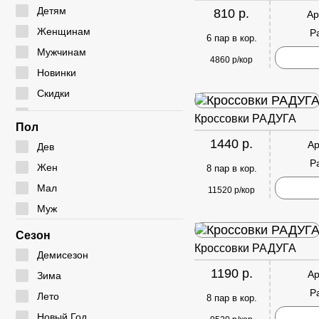
Мокасины
Туфли
Угги
Детям
810 р.
Ар
Полуботинки
Дутики
Женщинам
Р
6 пар в кор.
Сабо
Ботфорты
Мужчинам
4860 р/кор
Сандалии
Новинки
Скидки
Сумки
Кроссовки РАДУГА
Пол
1440 р.
Ар
Дев
Р
Жен
8 пар в кор.
Мал
11520 р/кор
Муж
Сезон
Кроссовки РАДУГА
Демисезон
1190 р.
Ар
Зима
Р
Лето
8 пар в кор.
Новый Год