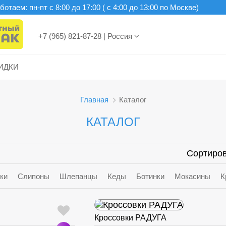
отаем: пн-пт c 8:00 до 17:00 ( с 4:00 до 13:00 по Москве)
+7 (965) 821-87-28
|
Россия
ИДКИ
Главная
Каталог
КАТАЛОГ
Сортиров
ки
Слипоны
Шлепанцы
Кеды
Ботинки
Мокасины
К
Кроссовки РАДУГА