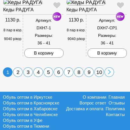
Кеды РАДУГА
Кеды РАДУГА
1130 р.
1130 р.
Артикул:
Артикул:
DXH7-1
DXH7-CP1
8 пар в кор.
8 пар в кор.
Размеры:
Размеры:
9040 р/кор
9040 р/кор
36 - 41
36 - 41
В корзину
В корзину
1
2
3
4
5
6
7
8
9
10
Обувь оптом в Иркутске
О компании
Главная
Обувь оптом в Красноярске
Вопрос ответ
Отзывы
Обувь оптом в Хабаровске
Доставка и оплата
Политика
Обувь оптом в Челябинске
Контакты
Обувь оптом в Уфе
Обувь оптом в Тюмени