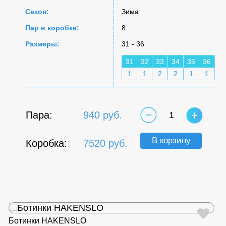
Сезон:
Зима
Пар в коробке:
8
Размеры:
31 - 36
31
32
33
34
35
36
1
1
2
2
1
1
Пара:
940 руб.
1
В корзину
Коробка:
7520 руб.
Ботинки HAKENSLO