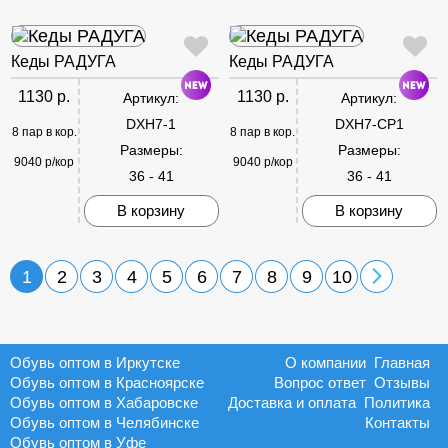
Кеды РАДУГА
Кеды РАДУГА
1130 р.
1130 р.
Артикул:
Артикул:
DXH7-1
DXH7-CP1
8 пар в кор.
8 пар в кор.
Размеры:
Размеры:
9040 р/кор
9040 р/кор
36 - 41
36 - 41
В корзину
В корзину
1
2
3
4
5
6
7
8
9
10
Обувь оптом в Иркутске
О компании
Главная
Обувь оптом в Красноярске
Вопрос ответ
Отзывы
Обувь оптом в Хабаровске
Доставка и оплата
Политика
Обувь оптом в Челябинске
Контакты
Обувь оптом в Уфе