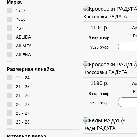
Марка
1717
Кроссовки РАДУГА
7616
1190 р.
Ар
7S7
Р
AELIDA
8 пар в кор.
AILAIFA
9520 р/кор
AILENA
Ameiyida
Размерная линейка
Кроссовки РАДУГА
AOWEI
19 - 24
ARYAN
1190 р.
Ар
21 - 25
BEIWEISI
Р
8 пар в кор.
21 - 26
BUDESI
9520 р/кор
22 - 27
CADIMILO
23 - 27
CAILASTE
23 - 28
CITY BISMA
Кеды РАДУГА
24 - 28
CM
Материал верха