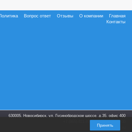
Политика
Вопрос ответ
Отзывы
О компании
Главная
Контакты
630005, Новосибирск, ул. Гусинобродское шоссе, д.35, офис 400
+7 (965) 821-87-28
пн-пт. 9:00-18:00
Принять
info@shoes-box.ru