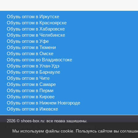
Серый
40 - 46
MEIDA
Синий
41 - 43
Обувь оптом в Иркутске
MEIGIANNAS
Сиреневый
41 - 45
Обувь оптом в Красноярске
MEKO MELO
Темно-синий
Обувь оптом в Хабаровске
41 - 46
MIMOER
Обувь оптом в Челябинске
Фиолетовый
45 - 50
Обувь оптом в Уфе
MOLO
Черный
Обувь оптом в Тюмени
46 - 48
MOMOTARI
Обувь оптом в Омске
46 - 49
Обувь оптом во Владивостоке
NASIMUDA
Обувь оптом в Улан-Удэ
46 - 50
NICOLETTA
Обувь оптом в Барнауле
Обувь оптом в Чите
OLADI
Обувь оптом в Самаре
OLIPAS
Обувь оптом в Перми
Обувь оптом в Кирове
PALIAMENT
Обувь оптом в Нижнем Новгороде
QIYA
Обувь оптом в Ижевске
S&L
2026 © shoes-box.ru: все права защищены.
SAIJUN
Предложение не является публичной офертой.
Мы используем файлы cookie. Пользуясь сайтом вы соглаша
SAIWEN
Копирование информации преследуется по закону