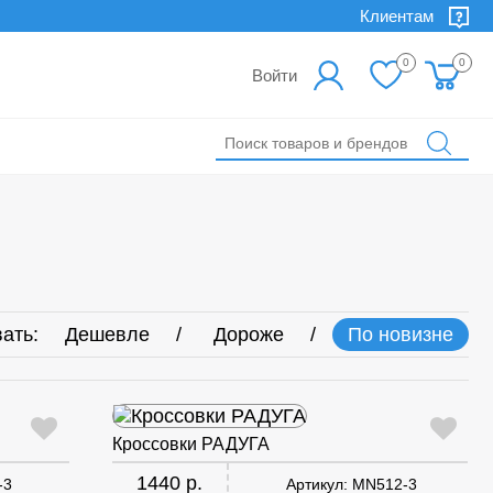
Клиентам
0
0
Войти
ать:
Дешевле
Дороже
По новизне
Кроссовки РАДУГА
1440 р.
-3
Артикул:
MN512-3