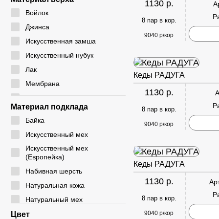
1130 р.
А
24 - 29
CYCY
Войлок
Р
25 - 30
8 пар в кор.
DADA
Джинса
26 - 30
9040 р/кор
DICNI
Искусственная замша
26 - 31
DINO ALBAT
Искусственный нубук
27 - 32
DUOLE
Лак
Кеды РАДУГА
28 - 32
EIE
Мембрана
28 - 33
1130 р.
А
ELENA
Натуральная замша
29 - 33
Р
Материал подклада
8 пар в кор.
EX-TIM
Натуральная кожа
29 - 36
Байка
FAFALA
9040 р/кор
Плащевка
30 - 35
Искусственный мех
FASHION
Резина
30 - 37
Искусственный мех
G. ROSE
Резинка
(Европейка)
31 - 35
Кеды РАДУГА
GIALAS
Текстиль
Набивная шерсть
31 - 36
1130 р.
GOGC
Ар
ЭВА
Натуральная кожа
31 - 37
Р
GUOQISONG
Экокожа
8 пар в кор.
Натуральный мех
31 - 38
HAKENSLO
Натуральный мех
9040 р/кор
Цвет
32 - 36