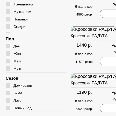
Мокасины
Туфли
Угги
Женщинам
Р
6 пар в кор.
Полуботинки
Дутики
Мужчинам
4860 р/кор
Сабо
Ботфорты
Новинки
Сандалии
Скидки
Сумки
Кроссовки РАДУГА
Пол
1440 р.
Ар
Дев
Р
Жен
8 пар в кор.
Мал
11520 р/кор
Муж
Сезон
Кроссовки РАДУГА
Демисезон
1190 р.
Ар
Зима
Р
Лето
8 пар в кор.
Новый Год
9520 р/кор