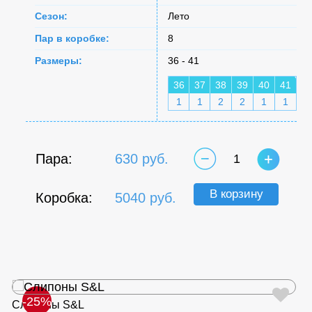
Сезон:
Лето
Пар в коробке:
8
Размеры:
36 - 41
36
37
38
39
40
41
1
1
2
2
1
1
Пара:
630 руб.
1
В корзину
Коробка:
5040 руб.
-25%
Слипоны S&L