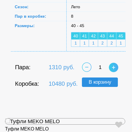
Сезон:
Лето
Пар в коробке:
8
Размеры:
40 - 45
40
41
42
43
44
45
1
1
1
2
2
1
Пара:
1310 руб.
1
В корзину
Коробка:
10480 руб.
Туфли MEKO MELO