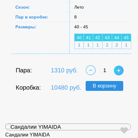
Сезон:
Лето
Пар в коробке:
8
Размеры:
40 - 45
40
41
42
43
44
45
1
1
1
2
2
1
Пара:
1310 руб.
1
В корзину
Коробка:
10480 руб.
Сандалии YIMAIDA