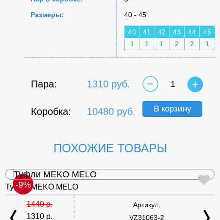
Размеры:
40 - 45
40
41
42
43
44
45
1
1
1
2
2
1
Пара:
1310 руб.
1
В корзину
Коробка:
10480 руб.
ПОХОЖИЕ ТОВАРЫ
-9%
Туфли MEKO MELO
1440 р.
Артикул:
1310 р.
VZ31063-2