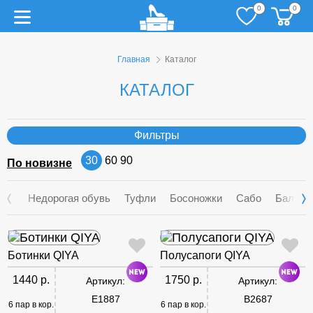
0
0
Главная
Каталог
КАТАЛОГ
Фильтры
30
60
90
По новизне
Недорогая обувь
Туфли
Босоножки
Сабо
Балетк
Ботинки QIYA
Полусапоги QIYA
1440 р.
1750 р.
Артикул:
Артикул:
E1887
B2687
6 пар в кор.
6 пар в кор.