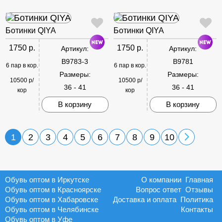
Ботинки QIYA
Ботинки QIYA
1750 р.
1750 р.
Артикул:
Артикул:
B9783-3
B9781
6 пар в кор.
6 пар в кор.
Размеры:
Размеры:
10500 р/
10500 р/
36 - 41
36 - 41
кор
кор
В корзину
В корзину
1
2
3
4
5
6
7
8
9
10
Обувь оптом в Иркутске
О компании
Главная
Обувь оптом в Красноярске
Вопрос ответ
Отзывы
Обувь оптом в Хабаровске
Доставка и оплата
Политика
Обувь оптом в Челябинске
Контакты
Обувь оптом в Уфе