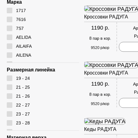
Марка
1717
Кроссовки РАДУГА
7616
1190 р.
Ар
7S7
Р
AELIDA
8 пар в кор.
AILAIFA
9520 р/кор
AILENA
Ameiyida
Размерная линейка
Кроссовки РАДУГА
AOWEI
19 - 24
ARYAN
1190 р.
Ар
21 - 25
BEIWEISI
Р
8 пар в кор.
21 - 26
BUDESI
9520 р/кор
22 - 27
CADIMILO
23 - 27
CAILASTE
23 - 28
CITY BISMA
Кеды РАДУГА
24 - 28
CM
Материал верха