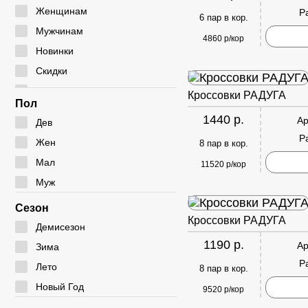
Мокасины
Туфли
Угги
Женщинам
Р
6 пар в кор.
Полуботинки
Дутики
Мужчинам
4860 р/кор
Сабо
Ботфорты
Новинки
Сандалии
Скидки
Сумки
Кроссовки РАДУГА
Пол
1440 р.
Ар
Дев
Р
Жен
8 пар в кор.
Мал
11520 р/кор
Муж
Сезон
Кроссовки РАДУГА
Демисезон
1190 р.
Ар
Зима
Р
Лето
8 пар в кор.
Новый Год
9520 р/кор