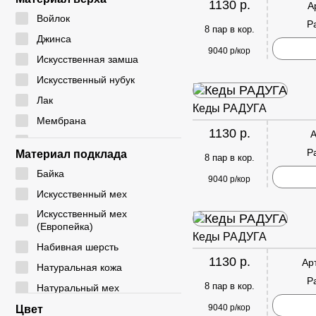
1130 р.
А
24 - 29
CYCY
Войлок
Р
25 - 30
8 пар в кор.
DADA
Джинса
26 - 30
9040 р/кор
DICNI
Искусственная замша
26 - 31
DINO ALBAT
Искусственный нубук
27 - 32
DUOLE
Лак
Кеды РАДУГА
28 - 32
EIE
Мембрана
28 - 33
1130 р.
А
ELENA
Натуральная замша
29 - 33
Р
Материал подклада
8 пар в кор.
EX-TIM
Натуральная кожа
29 - 36
Байка
FAFALA
9040 р/кор
Плащевка
30 - 35
Искусственный мех
FASHION
Резина
30 - 37
Искусственный мех
G. ROSE
Резинка
(Европейка)
31 - 35
Кеды РАДУГА
GIALAS
Текстиль
Набивная шерсть
31 - 36
1130 р.
GOGC
Ар
ЭВА
Натуральная кожа
31 - 37
Р
GUOQISONG
Экокожа
8 пар в кор.
Натуральный мех
31 - 38
HAKENSLO
Натуральный мех
9040 р/кор
Цвет
32 - 36