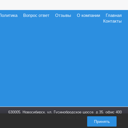
Политика
Вопрос ответ
Отзывы
О компании
Главная
Контакты
630005, Новосибирск, ул. Гусинобродское шоссе, д.35, офис 400
+7 (965) 821-87-28
пн-пт. 9:00-18:00
Принять
info@shoes-box.ru