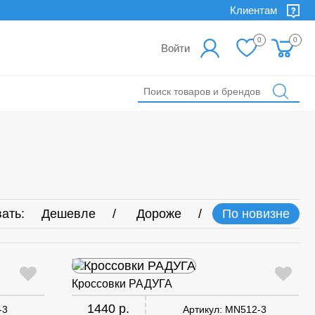
Клиентам
0
0
Войти
ать:
Дешевле
Дороже
По новизне
Кроссовки РАДУГА
1440 р.
-3
Артикул:
MN512-3