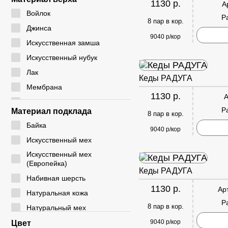
1130 р.
А
24 - 29
CYCY
Войлок
Р
25 - 30
8 пар в кор.
DADA
Джинса
26 - 30
9040 р/кор
DICNI
Искусственная замша
26 - 31
DINO ALBAT
Искусственный нубук
27 - 32
DUOLE
Лак
Кеды РАДУГА
28 - 32
EIE
Мембрана
28 - 33
1130 р.
А
ELENA
Натуральная замша
29 - 33
Р
Материал подклада
8 пар в кор.
EX-TIM
Натуральная кожа
29 - 36
Байка
FAFALA
9040 р/кор
Плащевка
30 - 35
Искусственный мех
FASHION
Резина
30 - 37
Искусственный мех
G. ROSE
Резинка
(Европейка)
31 - 35
Кеды РАДУГА
GIALAS
Текстиль
Набивная шерсть
31 - 36
1130 р.
GOGC
Ар
ЭВА
Натуральная кожа
31 - 37
Р
GUOQISONG
Экокожа
8 пар в кор.
Натуральный мех
31 - 38
HAKENSLO
Натуральный мех
9040 р/кор
Цвет
32 - 36