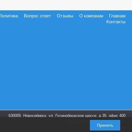
Политика
Вопрос ответ
Отзывы
О компании
Главная
Контакты
630005, Новосибирск, ул. Гусинобродское шоссе, д.35, офис 400
+7 (965) 821-87-28
пн-пт. 9:00-18:00
Принять
info@shoes-box.ru