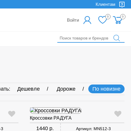
Клиентам
0
0
Войти
ать:
Дешевле
Дороже
По новизне
Кроссовки РАДУГА
1440 р.
-3
Артикул:
MN512-3