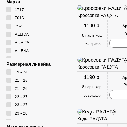
Марка
1717
Кроссовки РАДУГА
7616
1190 р.
Ар
7S7
Р
AELIDA
8 пар в кор.
AILAIFA
9520 р/кор
AILENA
Ameiyida
Размерная линейка
Кроссовки РАДУГА
AOWEI
19 - 24
ARYAN
1190 р.
Ар
21 - 25
BEIWEISI
Р
8 пар в кор.
21 - 26
BUDESI
9520 р/кор
22 - 27
CADIMILO
23 - 27
CAILASTE
23 - 28
CITY BISMA
Кеды РАДУГА
24 - 28
CM
Материал верха