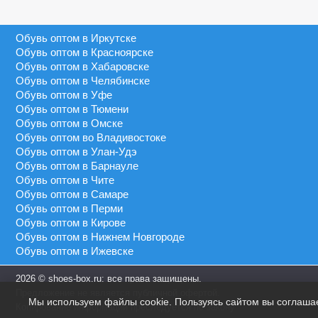
Серый
40 - 46
MEIDA
Синий
41 - 43
Обувь оптом в Иркутске
MEIGIANNAS
Сиреневый
41 - 45
Обувь оптом в Красноярске
MEKO MELO
Темно-синий
Обувь оптом в Хабаровске
41 - 46
MIMOER
Обувь оптом в Челябинске
Фиолетовый
45 - 50
Обувь оптом в Уфе
MOLO
Черный
Обувь оптом в Тюмени
46 - 48
MOMOTARI
Обувь оптом в Омске
46 - 49
Обувь оптом во Владивостоке
NASIMUDA
Обувь оптом в Улан-Удэ
46 - 50
NICOLETTA
Обувь оптом в Барнауле
Обувь оптом в Чите
OLADI
Обувь оптом в Самаре
OLIPAS
Обувь оптом в Перми
Обувь оптом в Кирове
PALIAMENT
Обувь оптом в Нижнем Новгороде
QIYA
Обувь оптом в Ижевске
S&L
2026 © shoes-box.ru: все права защищены.
SAIJUN
Предложение не является публичной офертой.
Мы используем файлы cookie. Пользуясь сайтом вы соглаша
SAIWEN
Копирование информации преследуется по закону