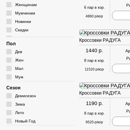
Мокасины
Туфли
Угги
Женщинам
Р
6 пар в кор.
Полуботинки
Дутики
Мужчинам
4860 р/кор
Сабо
Ботфорты
Новинки
Сандалии
Скидки
Сумки
Кроссовки РАДУГА
Пол
1440 р.
Ар
Дев
Р
Жен
8 пар в кор.
Мал
11520 р/кор
Муж
Сезон
Кроссовки РАДУГА
Демисезон
1190 р.
Ар
Зима
Р
Лето
8 пар в кор.
Новый Год
9520 р/кор