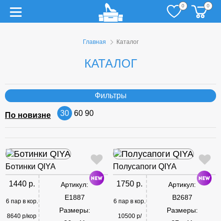
0
0
Главная
Каталог
КАТАЛОГ
Фильтры
30
60
90
По новизне
Ботинки QIYA
Полусапоги QIYA
1440 р.
1750 р.
Артикул:
Артикул:
E1887
B2687
6 пар в кор.
6 пар в кор.
Размеры:
Размеры:
8640 р/кор
10500 р/