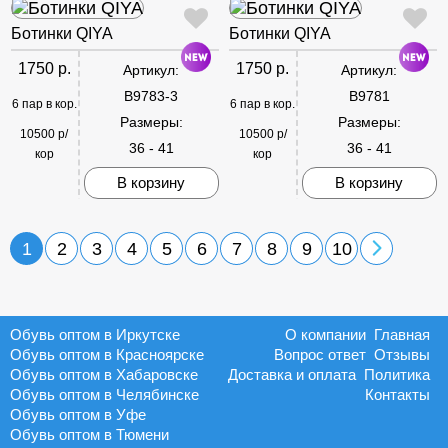
Ботинки QIYA
Ботинки QIYA
1750 р.
1750 р.
Артикул:
Артикул:
B9783-3
B9781
6 пар в кор.
6 пар в кор.
Размеры:
Размеры:
10500 р/
10500 р/
36 - 41
36 - 41
кор
кор
В корзину
В корзину
1
2
3
4
5
6
7
8
9
10
Обувь оптом в Иркутске
О компании
Главная
Обувь оптом в Красноярске
Вопрос ответ
Отзывы
Обувь оптом в Хабаровске
Доставка и оплата
Политика
Обувь оптом в Челябинске
Контакты
Обувь оптом в Уфе
Обувь оптом в Тюмени