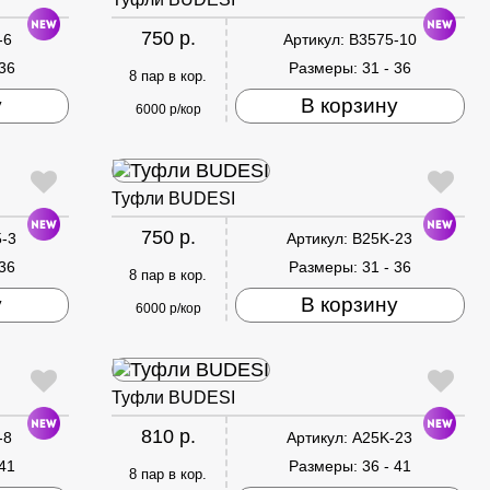
750 р.
-6
Артикул:
B3575-10
 36
Размеры:
31 - 36
8 пар в кор.
у
В корзину
6000 р/кор
Туфли BUDESI
750 р.
-3
Артикул:
B25K-23
 36
Размеры:
31 - 36
8 пар в кор.
у
В корзину
6000 р/кор
Туфли BUDESI
810 р.
-8
Артикул:
A25K-23
 41
Размеры:
36 - 41
8 пар в кор.