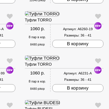
11040 р/кор
Туфли TORRO
1060 р.
-A
Артикул:
A6260-19
 41
Размеры:
36 - 41
8 пар в кор.
у
В корзину
8480 р/кор
Туфли TORRO
1060 р.
-99
Артикул:
A6231-A
 41
Размеры:
36 - 41
8 пар в кор.
у
В корзину
8480 р/кор
Туфли BUDESI