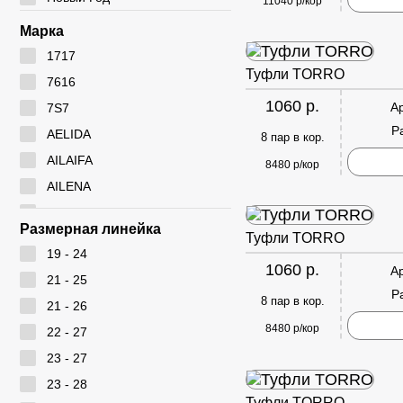
11040 р/кор
Марка
1717
Туфли TORRO
7616
1060 р.
А
7S7
Р
AELIDA
8 пар в кор.
AILAIFA
8480 р/кор
AILENA
Ameiyida
Размерная линейка
Туфли TORRO
AOWEI
19 - 24
ARYAN
1060 р.
А
21 - 25
BEIWEISI
Р
8 пар в кор.
21 - 26
BUDESI
8480 р/кор
22 - 27
CADIMILO
23 - 27
CAILASTE
23 - 28
CITY BISMA
Туфли TORRO