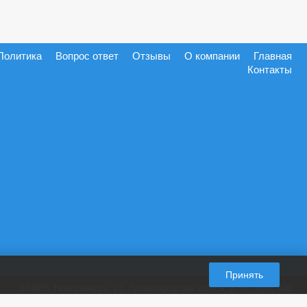
Политика
Вопрос ответ
Отзывы
О компании
Главная
Контакты
Принять
630005, Новосибирск, ул. Гусинобродское шоссе, д.35, офис 400
+7 (965) 821-87-28
пн-пт. 9:00-18:00