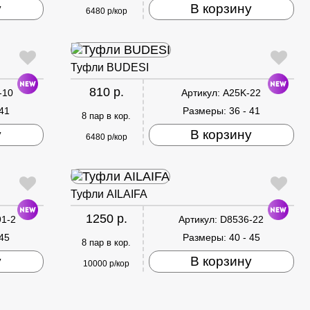
у
В корзину
6480 р/кор
Туфли BUDESI
810 р.
-10
Артикул:
A25K-22
 41
Размеры:
36 - 41
8 пар в кор.
у
В корзину
6480 р/кор
Туфли AILAIFA
1250 р.
1-2
Артикул:
D8536-22
 45
Размеры:
40 - 45
8 пар в кор.
у
В корзину
10000 р/кор