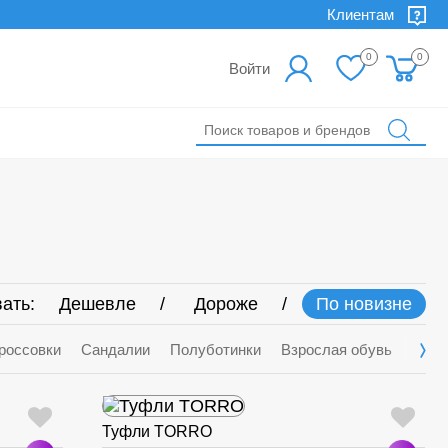
Клиентам
0
0
Войти
ать:
Дешевле
Дороже
По новизне
россовки
Сандалии
Полуботинки
Взрослая обувь
Деми
Туфли TORRO