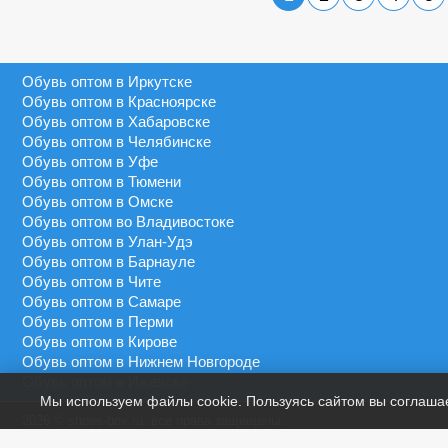
Серебряный
40 - 45
MEDANNA
Серый
40 - 46
MEIDA
Синий
41 - 43
Обувь оптом в Иркутске
MEIGIANNAS
Сиреневый
41 - 45
Обувь оптом в Красноярске
MEKO MELO
Темно-синий
Обувь оптом в Хабаровске
41 - 46
MIMOER
Обувь оптом в Челябинске
Фиолетовый
45 - 50
Обувь оптом в Уфе
MOLO
Черный
Обувь оптом в Тюмени
46 - 48
MOMOTARI
Обувь оптом в Омске
46 - 49
Обувь оптом во Владивостоке
NASIMUDA
Обувь оптом в Улан-Удэ
46 - 50
NICOLETTA
Обувь оптом в Барнауле
Обувь оптом в Чите
OLADI
Обувь оптом в Самаре
OLIPAS
Обувь оптом в Перми
Обувь оптом в Кирове
PALIAMENT
Обувь оптом в Нижнем Новгороде
QIYA
Обувь оптом в Ижевске
Мы используем файлы cookie. Пользуясь сайтом вы соглаша
S&L
2026 © shoes-box.ru: все права защищены.
SAIJUN
Предложение не является публичной офертой.