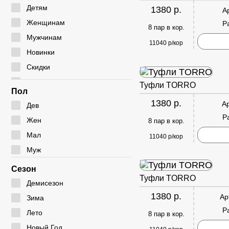
Мокасины
Туфли
Угги
Детям
1380 р.
А
Полуботинки
Дутики
Женщинам
Р
8 пар в кор.
Сабо
Ботфорты
Мужчинам
11040 р/кор
Сандалии
Новинки
Скидки
Сумки
Туфли TORRO
Пол
1380 р.
А
Дев
Р
Жен
8 пар в кор.
Мал
11040 р/кор
Муж
Сезон
Туфли TORRO
Демисезон
1380 р.
Ар
Зима
Р
Лето
8 пар в кор.
Новый Год