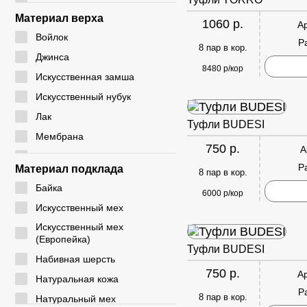
24 - 28
CM
Материал верха
1060 р.
А
24 - 29
CYCY
Войлок
Р
25 - 30
8 пар в кор.
DADA
Джинса
26 - 30
8480 р/кор
DICNI
Искусственная замша
26 - 31
DINO ALBAT
Искусственный нубук
27 - 32
DUOLE
Лак
Туфли BUDESI
28 - 32
EIE
Мембрана
28 - 33
750 р.
А
ELENA
Натуральная замша
29 - 33
Р
Материал подклада
8 пар в кор.
EX-TIM
Натуральная кожа
29 - 36
Байка
FAFALA
6000 р/кор
Плащевка
30 - 35
Искусственный мех
FASHION
Резина
30 - 37
Искусственный мех
G. ROSE
Резинка
(Европейка)
31 - 35
Туфли BUDESI
GIALAS
Текстиль
Набивная шерсть
31 - 36
750 р.
GOGC
А
ЭВА
Натуральная кожа
31 - 37
Р
GUOQISONG
Экокожа
8 пар в кор.
Натуральный мех
31 - 38