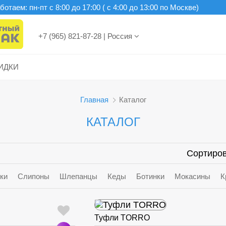
отаем: пн-пт c 8:00 до 17:00 ( с 4:00 до 13:00 по Москве)
+7 (965) 821-87-28
|
Россия
ИДКИ
Главная
Каталог
КАТАЛОГ
Сортиров
ки
Слипоны
Шлепанцы
Кеды
Ботинки
Мокасины
К
Туфли TORRO