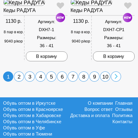
Кеды РАДУГА
Кеды РАДУГА
1130 р.
1130 р.
Артикул:
Артикул:
DXH7-1
DXH7-CP1
8 пар в кор.
8 пар в кор.
Размеры:
Размеры:
9040 р/кор
9040 р/кор
36 - 41
36 - 41
В корзину
В корзину
1
2
3
4
5
6
7
8
9
10
Обувь оптом в Иркутске
О компании
Главная
Обувь оптом в Красноярске
Вопрос ответ
Отзывы
Обувь оптом в Хабаровске
Доставка и оплата
Политика
Обувь оптом в Челябинске
Контакты
Обувь оптом в Уфе
Обувь оптом в Тюмени