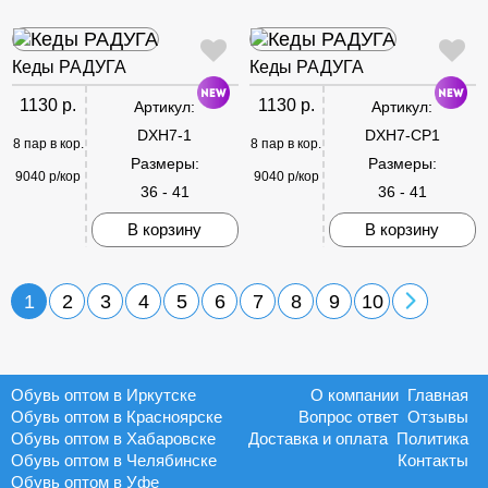
Кеды РАДУГА
Кеды РАДУГА
1130 р.
1130 р.
Артикул:
Артикул:
DXH7-1
DXH7-CP1
8 пар в кор.
8 пар в кор.
Размеры:
Размеры:
9040 р/кор
9040 р/кор
36 - 41
36 - 41
В корзину
В корзину
1
2
3
4
5
6
7
8
9
10
Обувь оптом в Иркутске
О компании
Главная
Обувь оптом в Красноярске
Вопрос ответ
Отзывы
Обувь оптом в Хабаровске
Доставка и оплата
Политика
Обувь оптом в Челябинске
Контакты
Обувь оптом в Уфе