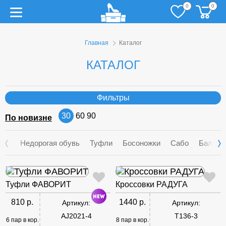
0
0
Главная
Каталог
КАТАЛОГ
Фильтры
30
60
90
По новизне
Недорогая обувь
Туфли
Босоножки
Сабо
Балетк
Туфли ФАВОРИТ
Кроссовки РАДУГА
810 р.
1440 р.
Артикул:
Артикул:
AJ2021-4
T136-3
6 пар в кор.
8 пар в кор.