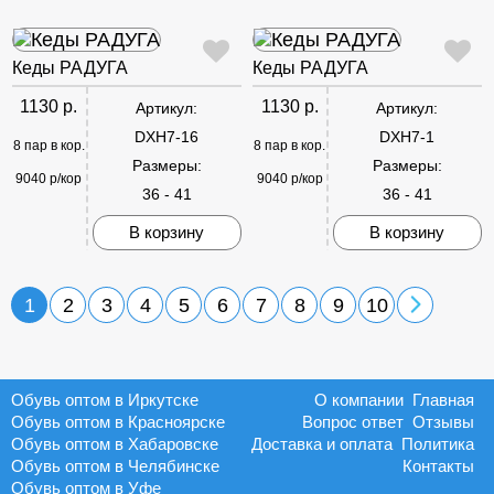
Кеды РАДУГА
Кеды РАДУГА
1130 р.
1130 р.
Артикул:
Артикул:
DXH7-16
DXH7-1
8 пар в кор.
8 пар в кор.
Размеры:
Размеры:
9040 р/кор
9040 р/кор
36 - 41
36 - 41
В корзину
В корзину
1
2
3
4
5
6
7
8
9
10
Обувь оптом в Иркутске
О компании
Главная
Обувь оптом в Красноярске
Вопрос ответ
Отзывы
Обувь оптом в Хабаровске
Доставка и оплата
Политика
Обувь оптом в Челябинске
Контакты
Обувь оптом в Уфе