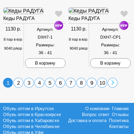
Кеды РАДУГА
Кеды РАДУГА
1130 р.
1130 р.
Артикул:
Артикул:
DXH7-1
DXH7-CP1
8 пар в кор.
8 пар в кор.
Размеры:
Размеры:
9040 р/кор
9040 р/кор
36 - 41
36 - 41
В корзину
В корзину
1
2
3
4
5
6
7
8
9
10
Обувь оптом в Иркутске
О компании
Главная
Обувь оптом в Красноярске
Вопрос ответ
Отзывы
Обувь оптом в Хабаровске
Доставка и оплата
Политика
Обувь оптом в Челябинске
Контакты
Обувь оптом в Уфе