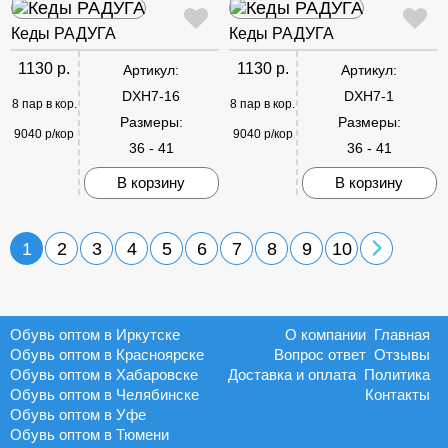
Кеды РАДУГА
Кеды РАДУГА
1130 р.
1130 р.
Артикул:
Артикул:
DXH7-16
DXH7-1
8 пар в кор.
8 пар в кор.
Размеры:
Размеры:
9040 р/кор
9040 р/кор
36 - 41
36 - 41
В корзину
В корзину
1
2
3
4
5
6
7
8
9
10
Обувь оптом в Иркутске
О компании
Главная
Обувь оптом в Красноярске
Вопрос ответ
Отзывы
Обувь оптом в Хабаровске
Доставка и оплата
Политика
Обувь оптом в Челябинске
Контакты
Обувь оптом в Уфе
Обувь оптом в Тюмени