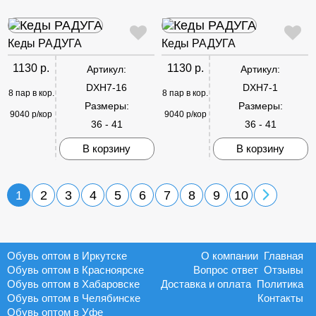
Кеды РАДУГА
Кеды РАДУГА
1130 р.
1130 р.
Артикул:
Артикул:
DXH7-16
DXH7-1
8 пар в кор.
8 пар в кор.
Размеры:
Размеры:
9040 р/кор
9040 р/кор
36 - 41
36 - 41
В корзину
В корзину
1
2
3
4
5
6
7
8
9
10
Обувь оптом в Иркутске
О компании
Главная
Обувь оптом в Красноярске
Вопрос ответ
Отзывы
Обувь оптом в Хабаровске
Доставка и оплата
Политика
Обувь оптом в Челябинске
Контакты
Обувь оптом в Уфе