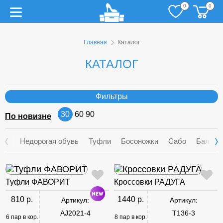
0
0
Главная
Каталог
КАТАЛОГ
Фильтры
30
60
90
По новизне
Недорогая обувь
Туфли
Босоножки
Сабо
Балетк
Туфли ФАВОРИТ
Кроссовки РАДУГА
810 р.
1440 р.
Артикул:
Артикул:
AJ2021-4
T136-3
6 пар в кор.
8 пар в кор.