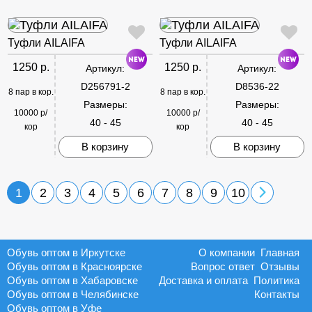
Туфли AILAIFA
Туфли AILAIFA
1250 р.
1250 р.
Артикул:
Артикул:
D256791-2
D8536-22
8 пар в кор.
8 пар в кор.
Размеры:
Размеры:
10000 р/
10000 р/
40 - 45
40 - 45
кор
кор
В корзину
В корзину
1
2
3
4
5
6
7
8
9
10
Обувь оптом в Иркутске
О компании
Главная
Обувь оптом в Красноярске
Вопрос ответ
Отзывы
Обувь оптом в Хабаровске
Доставка и оплата
Политика
Обувь оптом в Челябинске
Контакты
Обувь оптом в Уфе