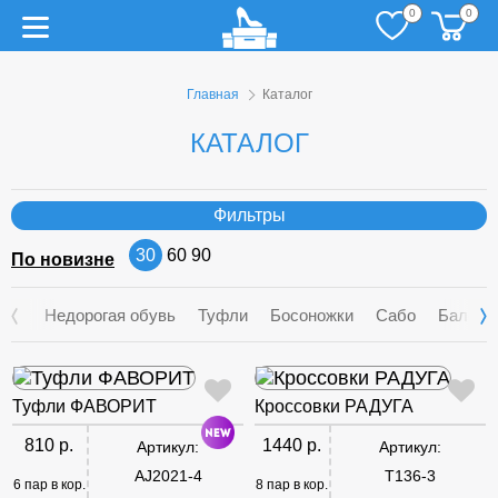
0
0
Главная
Каталог
КАТАЛОГ
Фильтры
30
60
90
По новизне
Недорогая обувь
Туфли
Босоножки
Сабо
Балетк
Туфли ФАВОРИТ
Кроссовки РАДУГА
810 р.
1440 р.
Артикул:
Артикул:
AJ2021-4
T136-3
6 пар в кор.
8 пар в кор.