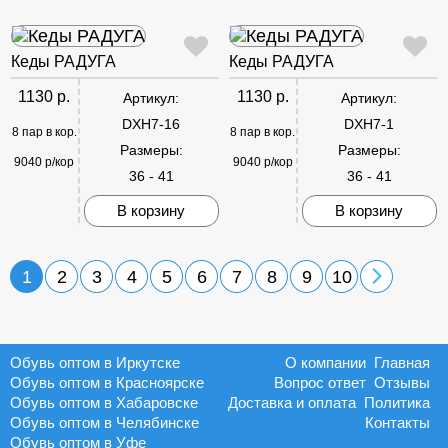
Кеды РАДУГА
Кеды РАДУГА
1130 р.
1130 р.
Артикул:
Артикул:
DXH7-16
DXH7-1
8 пар в кор.
8 пар в кор.
Размеры:
Размеры:
9040 р/кор
9040 р/кор
36 - 41
36 - 41
В корзину
В корзину
1
2
3
4
5
6
7
8
9
10
Обувь оптом в Иркутске
О компании
Главная
Обувь оптом в Красноярске
Вопрос ответ
Отзывы
Обувь оптом в Хабаровске
Доставка и оплата
Политика
Обувь оптом в Челябинске
Контакты
Обувь оптом в Уфе