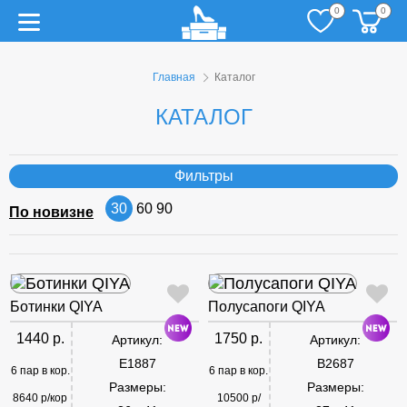
0
0
Главная
Каталог
КАТАЛОГ
Фильтры
30
60
90
По новизне
Ботинки QIYA
Полусапоги QIYA
1440 р.
1750 р.
Артикул:
Артикул:
E1887
B2687
6 пар в кор.
6 пар в кор.
Размеры:
Размеры:
8640 р/кор
10500 р/