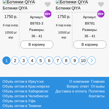
Ботинки QIYA
Ботинки QIYA
1750 р.
1750 р.
Артикул:
Артикул:
B9783-3
B9781
6 пар в кор.
6 пар в кор.
Размеры:
Размеры:
10500 р/
10500 р/
36 - 41
36 - 41
кор
кор
В корзину
В корзину
1
2
3
4
5
6
7
8
9
10
Обувь оптом в Иркутске
О компании
Главная
Обувь оптом в Красноярске
Вопрос ответ
Отзывы
Обувь оптом в Хабаровске
Доставка и оплата
Политика
Обувь оптом в Челябинске
Контакты
Обувь оптом в Уфе
Обувь оптом в Тюмени