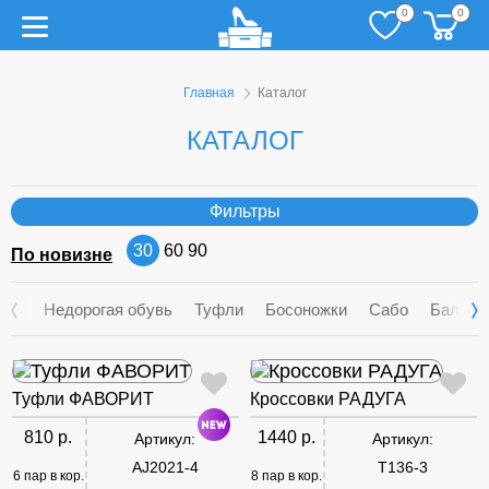
0
0
Главная
Каталог
КАТАЛОГ
Фильтры
30
60
90
По новизне
Недорогая обувь
Туфли
Босоножки
Сабо
Балетк
Туфли ФАВОРИТ
Кроссовки РАДУГА
810 р.
1440 р.
Артикул:
Артикул:
AJ2021-4
T136-3
6 пар в кор.
8 пар в кор.