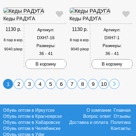
Кеды РАДУГА
Кеды РАДУГА
1130 р.
1130 р.
Артикул:
Артикул:
DXH7-16
DXH7-1
8 пар в кор.
8 пар в кор.
Размеры:
Размеры:
9040 р/кор
9040 р/кор
36 - 41
36 - 41
В корзину
В корзину
1
2
3
4
5
6
7
8
9
10
Обувь оптом в Иркутске
О компании
Главная
Обувь оптом в Красноярске
Вопрос ответ
Отзывы
Обувь оптом в Хабаровске
Доставка и оплата
Политика
Обувь оптом в Челябинске
Контакты
Обувь оптом в Уфе