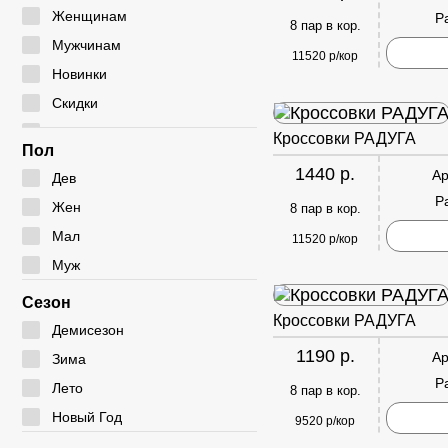
Мокасины
Туфли
Угги
Женщинам
Р
8 пар в кор.
Полуботинки
Дутики
Мужчинам
11520 р/кор
Сабо
Ботфорты
Новинки
Сандалии
Скидки
Сумки
Кроссовки РАДУГА
Пол
1440 р.
Ар
Дев
Р
Жен
8 пар в кор.
Мал
11520 р/кор
Муж
Сезон
Кроссовки РАДУГА
Демисезон
1190 р.
Ар
Зима
Р
Лето
8 пар в кор.
Новый Год
9520 р/кор