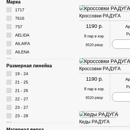
Марка
1717
Кроссовки РАДУГА
7616
1190 р.
Ар
7S7
Р
AELIDA
8 пар в кор.
AILAIFA
9520 р/кор
AILENA
Ameiyida
Размерная линейка
Кроссовки РАДУГА
AOWEI
19 - 24
ARYAN
1190 р.
Ар
21 - 25
BEIWEISI
Р
8 пар в кор.
21 - 26
BUDESI
9520 р/кор
22 - 27
CADIMILO
23 - 27
CAILASTE
23 - 28
CITY BISMA
Кеды РАДУГА
24 - 28
CM
Материал верха