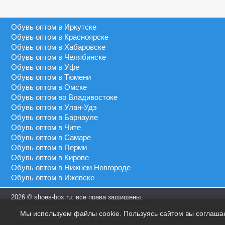
Серый
40 - 46
MEIDA
Синий
41 - 43
Обувь оптом в Иркутске
MEIGIANNAS
Сиреневый
41 - 45
Обувь оптом в Красноярске
MEKO MELO
Темно-синий
Обувь оптом в Хабаровске
41 - 46
MIMOER
Обувь оптом в Челябинске
Фиолетовый
45 - 50
Обувь оптом в Уфе
MOLO
Черный
Обувь оптом в Тюмени
46 - 48
MOMOTARI
Обувь оптом в Омске
46 - 49
Обувь оптом во Владивостоке
NASIMUDA
Обувь оптом в Улан-Удэ
46 - 50
NICOLETTA
Обувь оптом в Барнауле
Обувь оптом в Чите
OLADI
Обувь оптом в Самаре
OLIPAS
Обувь оптом в Перми
Обувь оптом в Кирове
PALIAMENT
Обувь оптом в Нижнем Новгороде
QIYA
Обувь оптом в Ижевске
S&L
2026 © shoes-box.ru: все права защищены.
SAIJUN
Предложение не является публичной офертой.
Мы используем файлы cookie. Пользуясь сайтом вы соглаша
SAIWEN
Копирование информации преследуется по закону