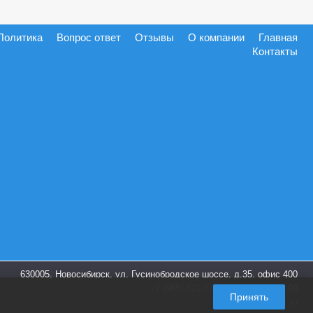
Политика
Вопрос ответ
Отзывы
О компании
Главная
Контакты
630005, Новосибирск, ул. Гусинобродское шоссе, д.35, офис 400
+7 (965) 821-87-28
пн-пт. 9:00-18:00
Принять
info@shoes-box.ru