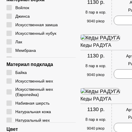
1130 р.
А
24 - 29
CYCY
Войлок
Р
25 - 30
8 пар в кор.
DADA
Джинса
26 - 30
9040 р/кор
DICNI
Искусственная замша
26 - 31
DINO ALBAT
Искусственный нубук
27 - 32
DUOLE
Лак
Кеды РАДУГА
28 - 32
EIE
Мембрана
28 - 33
1130 р.
Ар
ELENA
Натуральная замша
29 - 33
Р
Материал подклада
8 пар в кор.
EX-TIM
Натуральная кожа
29 - 36
Байка
FAFALA
9040 р/кор
Плащевка
30 - 35
Искусственный мех
FASHION
Резина
30 - 37
Искусственный мех
G. ROSE
Резинка
(Европейка)
31 - 35
Кеды РАДУГА
GIALAS
Текстиль
Набивная шерсть
31 - 36
1130 р.
GOGC
Ар
ЭВА
Натуральная кожа
31 - 37
Р
GUOQISONG
Экокожа
8 пар в кор.
Натуральный мех
31 - 38
HAKENSLO
Натуральный мех
9040 р/кор
Цвет
32 - 36