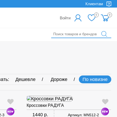
Клиентам
0
0
Войти
ать:
Дешевле
Дороже
По новизне
Кроссовки РАДУГА
1440 р.
2-3
Артикул:
MN512-2