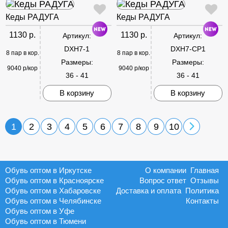
Кеды РАДУГА
Кеды РАДУГА
1130 р.
1130 р.
Артикул:
Артикул:
DXH7-1
DXH7-CP1
8 пар в кор.
8 пар в кор.
Размеры:
Размеры:
9040 р/кор
9040 р/кор
36 - 41
36 - 41
В корзину
В корзину
1
2
3
4
5
6
7
8
9
10
Обувь оптом в Иркутске
О компании
Главная
Обувь оптом в Красноярске
Вопрос ответ
Отзывы
Обувь оптом в Хабаровске
Доставка и оплата
Политика
Обувь оптом в Челябинске
Контакты
Обувь оптом в Уфе
Обувь оптом в Тюмени