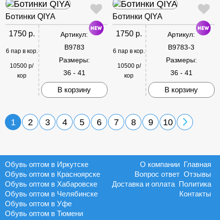
Ботинки QIYA
Ботинки QIYA
1750 р.
1750 р.
Артикул:
Артикул:
B9783
B9783-3
6 пар в кор.
6 пар в кор.
Размеры:
Размеры:
10500 р/
10500 р/
36 - 41
36 - 41
кор
кор
В корзину
В корзину
1
2
3
4
5
6
7
8
9
10
Обувь оптом в Иркутске
О компании
Главная
Обувь оптом в Красноярске
Вопрос ответ
Отзывы
Обувь оптом в Хабаровске
Доставка и оплата
Политика
Обувь оптом в Челябинске
Контакты
Обувь оптом в Уфе
Обувь оптом в Тюмени