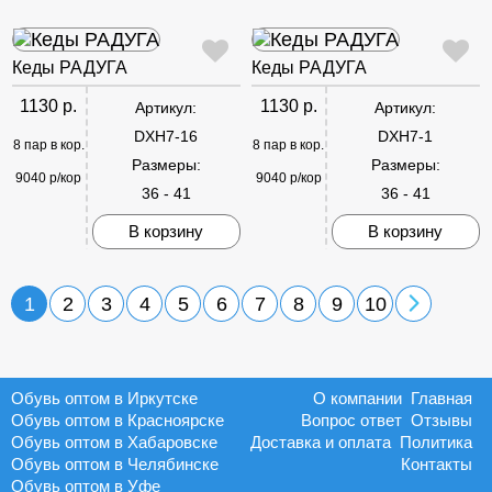
Кеды РАДУГА
Кеды РАДУГА
1130 р.
1130 р.
Артикул:
Артикул:
DXH7-16
DXH7-1
8 пар в кор.
8 пар в кор.
Размеры:
Размеры:
9040 р/кор
9040 р/кор
36 - 41
36 - 41
В корзину
В корзину
1
2
3
4
5
6
7
8
9
10
Обувь оптом в Иркутске
О компании
Главная
Обувь оптом в Красноярске
Вопрос ответ
Отзывы
Обувь оптом в Хабаровске
Доставка и оплата
Политика
Обувь оптом в Челябинске
Контакты
Обувь оптом в Уфе