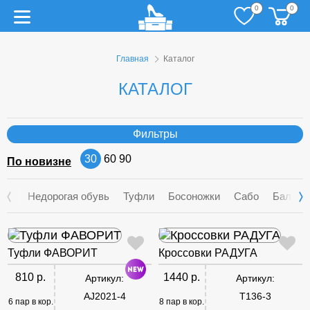
0
0
Главная
Каталог
КАТАЛОГ
Фильтры
30
60
90
По новизне
Недорогая обувь
Туфли
Босоножки
Сабо
Балетк
Туфли ФАВОРИТ
Кроссовки РАДУГА
810 р.
1440 р.
Артикул:
Артикул:
AJ2021-4
T136-3
6 пар в кор.
8 пар в кор.