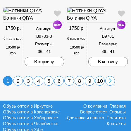
Ботинки QIYA
Ботинки QIYA
1750 р.
1750 р.
Артикул:
Артикул:
B9783-3
B9781
6 пар в кор.
6 пар в кор.
Размеры:
Размеры:
10500 р/
10500 р/
36 - 41
36 - 41
кор
кор
В корзину
В корзину
1
2
3
4
5
6
7
8
9
10
Обувь оптом в Иркутске
О компании
Главная
Обувь оптом в Красноярске
Вопрос ответ
Отзывы
Обувь оптом в Хабаровске
Доставка и оплата
Политика
Обувь оптом в Челябинске
Контакты
Обувь оптом в Уфе