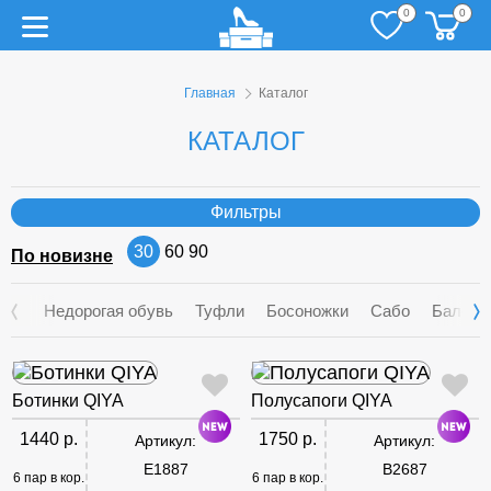
0
0
Главная
Каталог
КАТАЛОГ
Фильтры
30
60
90
По новизне
Недорогая обувь
Туфли
Босоножки
Сабо
Балетк
Ботинки QIYA
Полусапоги QIYA
1440 р.
1750 р.
Артикул:
Артикул:
E1887
B2687
6 пар в кор.
6 пар в кор.