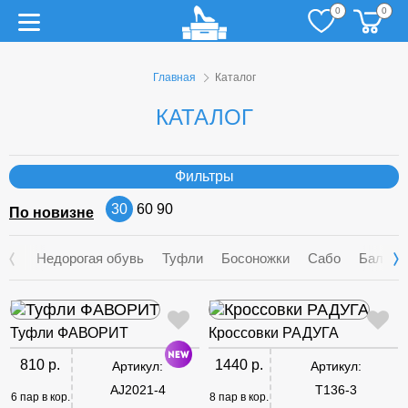
0
0
Главная
Каталог
КАТАЛОГ
Фильтры
30
60
90
По новизне
Недорогая обувь
Туфли
Босоножки
Сабо
Балетк
Туфли ФАВОРИТ
Кроссовки РАДУГА
810 р.
1440 р.
Артикул:
Артикул:
AJ2021-4
T136-3
6 пар в кор.
8 пар в кор.