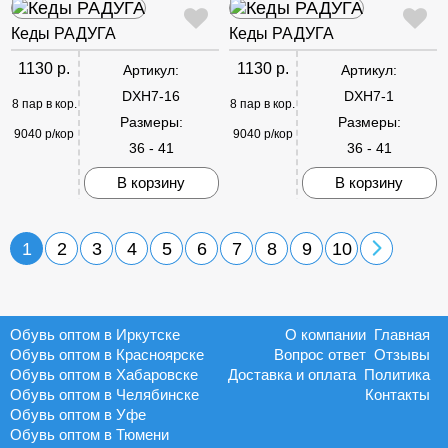
Кеды РАДУГА
Кеды РАДУГА
1130 р.
1130 р.
Артикул:
Артикул:
DXH7-16
DXH7-1
8 пар в кор.
8 пар в кор.
Размеры:
Размеры:
9040 р/кор
9040 р/кор
36 - 41
36 - 41
В корзину
В корзину
1
2
3
4
5
6
7
8
9
10
Обувь оптом в Иркутске
О компании
Главная
Обувь оптом в Красноярске
Вопрос ответ
Отзывы
Обувь оптом в Хабаровске
Доставка и оплата
Политика
Обувь оптом в Челябинске
Контакты
Обувь оптом в Уфе
Обувь оптом в Тюмени