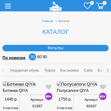
0
0
Главная
Каталог
КАТАЛОГ
Фильтры
30
60
90
По новизне
Недорогая обувь
Туфли
Босоножки
Сабо
Балетк
Ботинки QIYA
Полусапоги QIYA
1440 р.
1750 р.
Артикул:
Артикул:
E1887
B2687
6 пар в кор.
6 пар в кор.