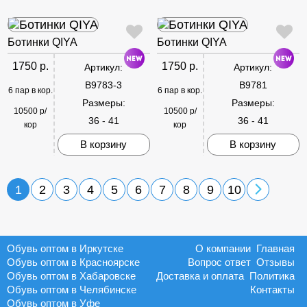
Ботинки QIYA
Ботинки QIYA
1750 р.
1750 р.
Артикул:
Артикул:
B9783-3
B9781
6 пар в кор.
6 пар в кор.
Размеры:
Размеры:
10500 р/
10500 р/
36 - 41
36 - 41
кор
кор
В корзину
В корзину
1
2
3
4
5
6
7
8
9
10
Обувь оптом в Иркутске
О компании
Главная
Обувь оптом в Красноярске
Вопрос ответ
Отзывы
Обувь оптом в Хабаровске
Доставка и оплата
Политика
Обувь оптом в Челябинске
Контакты
Обувь оптом в Уфе