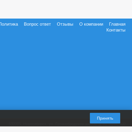
Политика
Вопрос ответ
Отзывы
О компании
Главная
Контакты
Принять
630005, Новосибирск, ул. Гусинобродское шоссе, д.35, офис 400
+7 (965) 821-87-28
пн-пт. 9:00-18:00