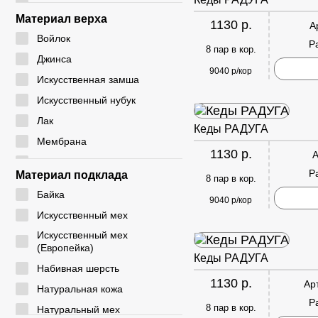
24 - 28
CM
Материал верха
1130 р.
А
24 - 29
CYCY
Войлок
Р
25 - 30
8 пар в кор.
DADA
Джинса
26 - 30
9040 р/кор
DICNI
Искусственная замша
26 - 31
DINO ALBAT
Искусственный нубук
27 - 32
DUOLE
Лак
Кеды РАДУГА
28 - 32
EIE
Мембрана
28 - 33
1130 р.
А
ELENA
Натуральная замша
29 - 33
Р
Материал подклада
8 пар в кор.
EX-TIM
Натуральная кожа
29 - 36
Байка
FAFALA
9040 р/кор
Плащевка
30 - 35
Искусственный мех
FASHION
Резина
30 - 37
Искусственный мех
G. ROSE
Резинка
(Европейка)
31 - 35
Кеды РАДУГА
GIALAS
Текстиль
Набивная шерсть
31 - 36
1130 р.
GOGC
Ар
ЭВА
Натуральная кожа
31 - 37
Р
GUOQISONG
Экокожа
8 пар в кор.
Натуральный мех
31 - 38