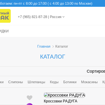
отаем: пн-пт c 8:00 до 17:00 ( с 4:00 до 13:00 по Москве)
+7 (965) 821-87-28
|
Россия
ИДКИ
Главная
Каталог
КАТАЛОГ
Сортиров
ки
Слипоны
Шлепанцы
Кеды
Ботинки
Мокасины
К
Кроссовки РАДУГА