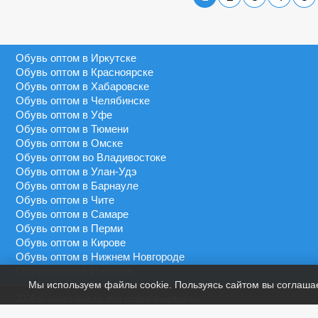
Серебряный
40 - 45
MEDANNA
Серый
40 - 46
MEIDA
Синий
41 - 43
Обувь оптом в Иркутске
MEIGIANNAS
Сиреневый
41 - 45
Обувь оптом в Красноярске
MEKO MELO
Темно-синий
Обувь оптом в Хабаровске
41 - 46
MIMOER
Обувь оптом в Челябинске
Фиолетовый
45 - 50
Обувь оптом в Уфе
MOLO
Черный
Обувь оптом в Тюмени
46 - 48
MOMOTARI
Обувь оптом в Омске
46 - 49
Обувь оптом во Владивостоке
NASIMUDA
Обувь оптом в Улан-Удэ
46 - 50
NICOLETTA
Обувь оптом в Барнауле
Обувь оптом в Чите
OLADI
Обувь оптом в Самаре
OLIPAS
Обувь оптом в Перми
Обувь оптом в Кирове
PALIAMENT
Обувь оптом в Нижнем Новгороде
QIYA
Обувь оптом в Ижевске
Мы используем файлы cookie. Пользуясь сайтом вы соглаша
S&L
2026 © shoes-box.ru: все права защищены.
SAIJUN
Предложение не является публичной офертой.