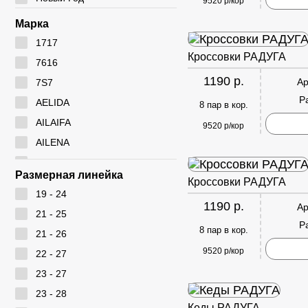
9520 р/кор
Марка
1717
Кроссовки РАДУГА
7616
1190 р.
Ар
7S7
Р
AELIDA
8 пар в кор.
AILAIFA
9520 р/кор
AILENA
Ameiyida
Размерная линейка
Кроссовки РАДУГА
AOWEI
19 - 24
ARYAN
1190 р.
Ар
21 - 25
BEIWEISI
Р
8 пар в кор.
21 - 26
BUDESI
9520 р/кор
22 - 27
CADIMILO
23 - 27
CAILASTE
23 - 28
CITY BISMA
Кеды РАДУГА