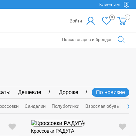
Клиентам
0
0
Войти
ать:
Дешевле
Дороже
По новизне
россовки
Сандалии
Полуботинки
Взрослая обувь
Деми
Кроссовки РАДУГА