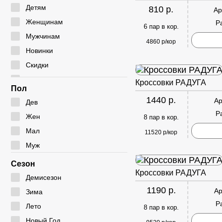
Мокасины
Туфли
Угги
Детям
810 р.
Ар
Полуботинки
Дутики
Женщинам
Р
6 пар в кор.
Сабо
Ботфорты
Мужчинам
4860 р/кор
Сандалии
Новинки
Скидки
Сумки
Кроссовки РАДУГА
Пол
1440 р.
Ар
Дев
Р
Жен
8 пар в кор.
Мал
11520 р/кор
Муж
Сезон
Кроссовки РАДУГА
Демисезон
1190 р.
Ар
Зима
Р
Лето
8 пар в кор.
Новый Год