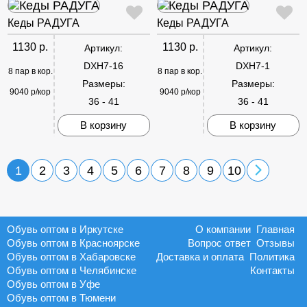
Кеды РАДУГА
Кеды РАДУГА
1130 р.
1130 р.
Артикул:
Артикул:
DXH7-16
DXH7-1
8 пар в кор.
8 пар в кор.
Размеры:
Размеры:
9040 р/кор
9040 р/кор
36 - 41
36 - 41
В корзину
В корзину
1
2
3
4
5
6
7
8
9
10
Обувь оптом в Иркутске
О компании
Главная
Обувь оптом в Красноярске
Вопрос ответ
Отзывы
Обувь оптом в Хабаровске
Доставка и оплата
Политика
Обувь оптом в Челябинске
Контакты
Обувь оптом в Уфе
Обувь оптом в Тюмени