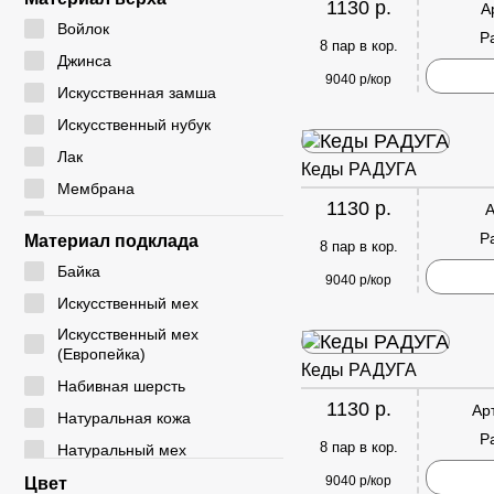
1130 р.
А
24 - 29
CYCY
Войлок
Р
25 - 30
8 пар в кор.
DADA
Джинса
26 - 30
9040 р/кор
DICNI
Искусственная замша
26 - 31
DINO ALBAT
Искусственный нубук
27 - 32
DUOLE
Лак
Кеды РАДУГА
28 - 32
EIE
Мембрана
28 - 33
1130 р.
А
ELENA
Натуральная замша
29 - 33
Р
Материал подклада
8 пар в кор.
EX-TIM
Натуральная кожа
29 - 36
Байка
FAFALA
9040 р/кор
Плащевка
30 - 35
Искусственный мех
FASHION
Резина
30 - 37
Искусственный мех
G. ROSE
Резинка
(Европейка)
31 - 35
Кеды РАДУГА
GIALAS
Текстиль
Набивная шерсть
31 - 36
1130 р.
GOGC
Ар
ЭВА
Натуральная кожа
31 - 37
Р
GUOQISONG
Экокожа
8 пар в кор.
Натуральный мех
31 - 38
HAKENSLO
Натуральный мех
9040 р/кор
Цвет
32 - 36