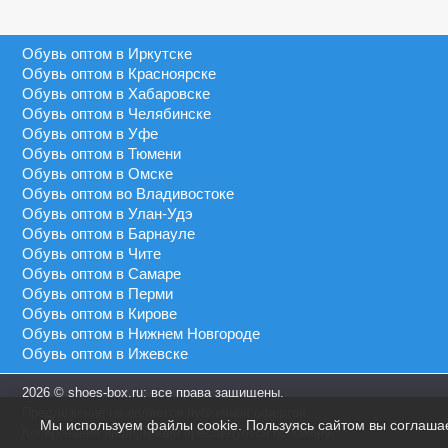
Серый
40 - 46
MEIDA
Синий
41 - 43
Обувь оптом в Иркутске
MEIGIANNAS
Сиреневый
41 - 45
Обувь оптом в Красноярске
MEKO MELO
Темно-синий
Обувь оптом в Хабаровске
41 - 46
MIMOER
Обувь оптом в Челябинске
Фиолетовый
45 - 50
Обувь оптом в Уфе
MOLO
Черный
Обувь оптом в Тюмени
46 - 48
MOMOTARI
Обувь оптом в Омске
46 - 49
Обувь оптом во Владивостоке
NASIMUDA
Обувь оптом в Улан-Удэ
46 - 50
NICOLETTA
Обувь оптом в Барнауле
Обувь оптом в Чите
OLADI
Обувь оптом в Самаре
OLIPAS
Обувь оптом в Перми
Обувь оптом в Кирове
PALIAMENT
Обувь оптом в Нижнем Новгороде
QIYA
Обувь оптом в Ижевске
S&L
2026 © shoes-box.ru: все права защищены.
SAIJUN
Предложение не является публичной офертой.
Мы используем файлы cookie. Пользуясь сайтом вы соглаша
SAIWEN
Копирование информации преследуется по закону