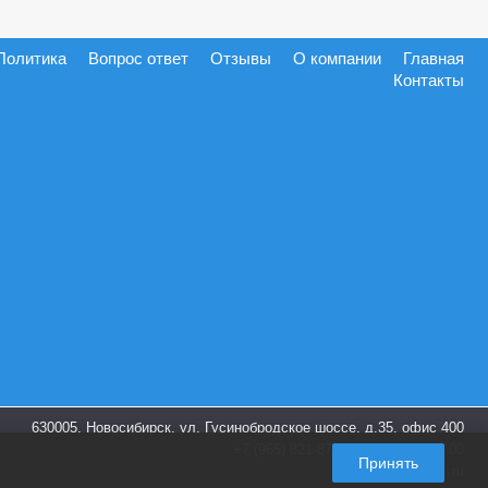
Политика
Вопрос ответ
Отзывы
О компании
Главная
Контакты
630005, Новосибирск, ул. Гусинобродское шоссе, д.35, офис 400
+7 (965) 821-87-28
пн-пт. 9:00-18:00
Принять
info@shoes-box.ru