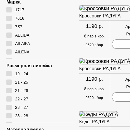
Марка
1717
Кроссовки РАДУГА
7616
1190 р.
Ар
7S7
Р
AELIDA
8 пар в кор.
AILAIFA
9520 р/кор
AILENA
Ameiyida
Размерная линейка
Кроссовки РАДУГА
AOWEI
19 - 24
ARYAN
1190 р.
Ар
21 - 25
BEIWEISI
Р
8 пар в кор.
21 - 26
BUDESI
9520 р/кор
22 - 27
CADIMILO
23 - 27
CAILASTE
23 - 28
CITY BISMA
Кеды РАДУГА
24 - 28
CM
Материал верха