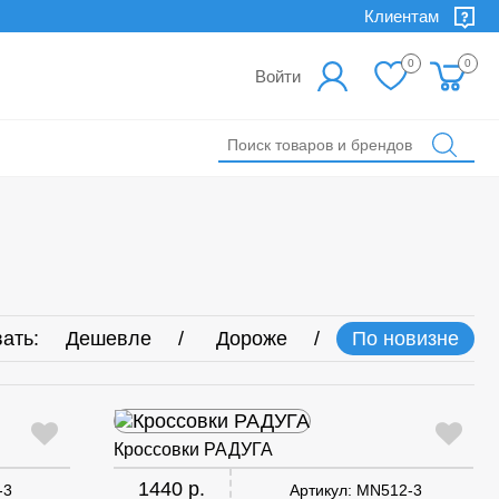
Клиентам
0
0
Войти
ать:
Дешевле
Дороже
По новизне
Кроссовки РАДУГА
1440 р.
-3
Артикул:
MN512-3