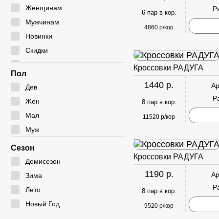
Мокасины
Туфли
Угги
Женщинам
Р
6 пар в кор.
Полуботинки
Дутики
Мужчинам
4860 р/кор
Сабо
Ботфорты
Новинки
Сандалии
Скидки
Сумки
Кроссовки РАДУГА
Пол
1440 р.
Ар
Дев
Р
Жен
8 пар в кор.
Мал
11520 р/кор
Муж
Сезон
Кроссовки РАДУГА
Демисезон
1190 р.
Ар
Зима
Р
Лето
8 пар в кор.
Новый Год
9520 р/кор