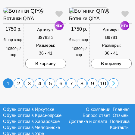
Ботинки QIYA
Ботинки QIYA
1750 р.
1750 р.
Артикул:
Артикул:
B9783-3
B9781
6 пар в кор.
6 пар в кор.
Размеры:
Размеры:
10500 р/
10500 р/
36 - 41
36 - 41
кор
кор
В корзину
В корзину
1
2
3
4
5
6
7
8
9
10
Обувь оптом в Иркутске
О компании
Главная
Обувь оптом в Красноярске
Вопрос ответ
Отзывы
Обувь оптом в Хабаровске
Доставка и оплата
Политика
Обувь оптом в Челябинске
Контакты
Обувь оптом в Уфе