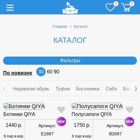
0
0
Главная
Каталог
КАТАЛОГ
Фильтры
30
60
90
По новизне
Недорогая обувь
Туфли
Босоножки
Сабо
Балетк
Ботинки QIYA
Полусапоги QIYA
1440 р.
1750 р.
Артикул:
Артикул:
E1887
B2687
6 пар в кор.
6 пар в кор.