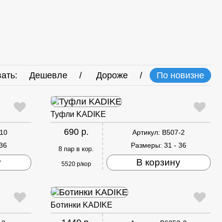
ать:
Дешевле
Дороже
По новизне
Туфли KADIKE
690 р.
10
Артикул:
B507-2
 36
Размеры:
31 - 36
8 пар в кор.
у
В корзину
5520 р/кор
Ботинки KADIKE