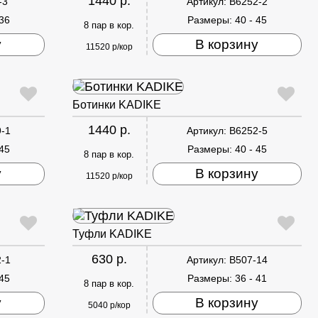
1440 р.
-3
Артикул:
B6252-2
 36
Размеры:
40 - 45
8 пар в кор.
у
В корзину
11520 р/кор
Ботинки KADIKE
1440 р.
-1
Артикул:
B6252-5
 45
Размеры:
40 - 45
8 пар в кор.
у
В корзину
11520 р/кор
Туфли KADIKE
630 р.
-1
Артикул:
B507-14
 45
Размеры:
36 - 41
8 пар в кор.
у
В корзину
5040 р/кор