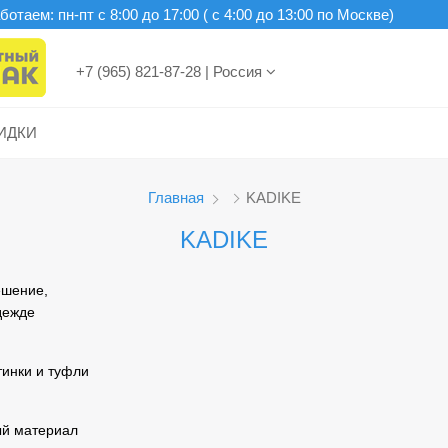
отаем: пн-пт c 8:00 до 17:00 ( с 4:00 до 13:00 по Москве)
+7 (965) 821-87-28
|
Россия
ИДКИ
Главная
KADIKE
KADIKE
ешение,
дежде
тинки и туфли
ый материал