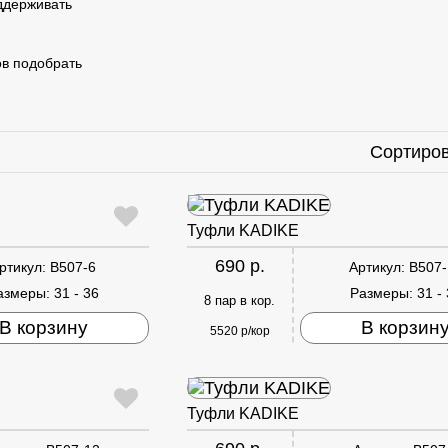
оддерживать
ов подобрать
Сортиров
Туфли KADIKE
690 р.
ртикул:
B507-6
Артикул:
B507-
азмеры:
31 - 36
Размеры:
31 -
8 пар в кор.
В корзину
В корзин
5520 р/кор
Туфли KADIKE