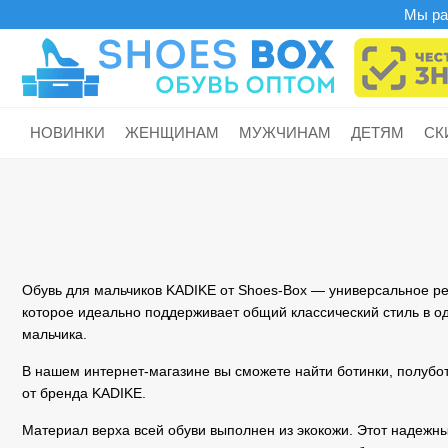
Мы раб
НОВИНКИ
ЖЕНЩИНАМ
МУЖЧИНАМ
ДЕТЯМ
СК
Обувь
Обувь
Обувь
Балетки
Туфли
Лоферы
Сапоги резиновые
Шлепанцы
Полусапоги
Босоножки
Ботинки
Ботинки
Слипоны
Бутсы
Сапоги резиновые
Обувь для мальчиков KADIKE от Shoes-Box — универсальное р
Ботинки
Кроссовки
Кеды
Туфли
Сапоги резиновые
Бутсы
которое идеально поддерживает общий классический стиль в о
Ботильоны
Кеды
Кроссовки
Шлепанцы
Дутики
Валенки
мальчика.
Лоферы
Полуботинки
Полуботинки
Валенки
Полусапоги
Угги
В нашем интернет-магазине вы сможете найти ботинки, полубо
Кеды
Сандалии
Сандалии
от бренда KADIKE.
Сапоги
Берцы
Дутики
Кроссовки
Слипоны
Слипоны
Полусапоги
Сапоги
Материал верха всей обуви выполнен из экокожи. Этот надежн