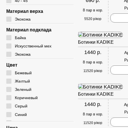
690 р.
А
40 - 45
Р
8 пар в кор.
Материал верха
5520 р/кор
Экокожа
Материал подклада
Байка
Ботинки KADIKE
Искусственный мех
1440 р.
А
Экокожа
Р
8 пар в кор.
Цвет
11520 р/кор
Бежевый
Желтый
Зеленый
Ботинки KADIKE
Коричневый
1440 р.
А
Серый
Р
8 пар в кор.
Синий
Черный
11520 р/кор
Цена