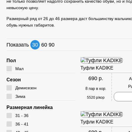
Мокасины
Туфли
не только позволяет надолго сохранить качество обуви, но и п
Угги
невысокую цену.
Полуботинки
Дутики
Размерный ряд от 26 до 46 размера даст большинству мальчик
Сабо
Ботфорты
обувь нужных габаритов.
Сандалии
Показать
30
60
90
Пол
Туфли KADIKE
Мал
690 р.
А
Сезон
Р
Демисезон
8 пар в кор.
Зима
5520 р/кор
Размерная линейка
31 - 36
Туфли KADIKE
36 - 41