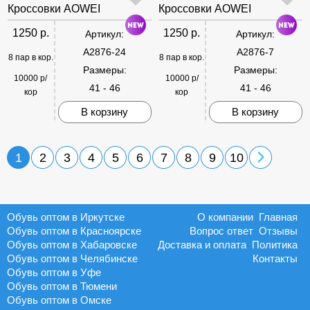
Кроссовки AOWEI
Кроссовки AOWEI
1250 р.
1250 р.
Артикул:
Артикул:
A2876-24
A2876-7
8 пар в кор.
8 пар в кор.
Размеры:
Размеры:
10000 р/
10000 р/
41 - 46
41 - 46
кор
кор
В корзину
В корзину
1
2
3
4
5
6
7
8
9
10
Обувь оптом в Иркутске
О компании
Главная
Обувь оптом в Красноярске
Вопрос ответ
Отзывы
Обувь оптом в Хабаровске
Доставка и оплата
Политика
Обувь оптом в Челябинске
Контакты
Обувь оптом в Уфе
Обувь оптом в Тюмени
Обувь оптом в Омске